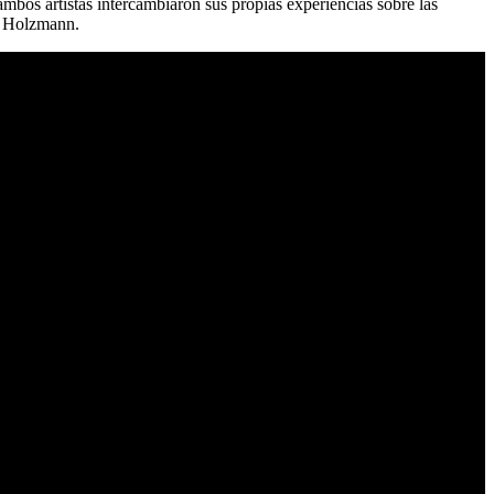
mbos artistas intercambiaron sus propias experiencias sobre las
e Holzmann.