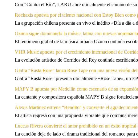
Con “Contra el Río”, LARU abre oficialmente el camino de su 
Rockaxis apuesta por el talento nacional con Estoy Bien como 
La agrupación chilena presenta en vivo el inédito «Día a día a
Ozuna sigue dominando la música latina con nuevas nominaci
El fenómeno global de la música urbana Ozuna continúa escribie
VHR Music apuesta por el crecimiento internacional de Corrid
La evolución artística de Corridos del Rey continúa escribiendo
Giafra “Rasta Rose” lanza Rose Tape con una nueva visión de
Giafra “Rasta Rose” presenta oficialmente «Rose Tape», un EP d
MAPY B apuesta por Medellín como escenario de su expansión
La cantante y compositora española MAPY B sigue fortaleciendo
Alexis Martinez estrena “Bendito” y convierte el agradecimient
El artista regresa con una propuesta vibrante que combina me
Luccas Rivera convierte el amor prohibido en un éxito tropica
La canción deja de lado el drama tradicional del romance para 