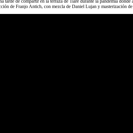
 tarde de compartir en la terraza de Tiare durante la pandemia donde a
cción de Franjo Antich, con mezcla de Daniel Lujan y masterización d