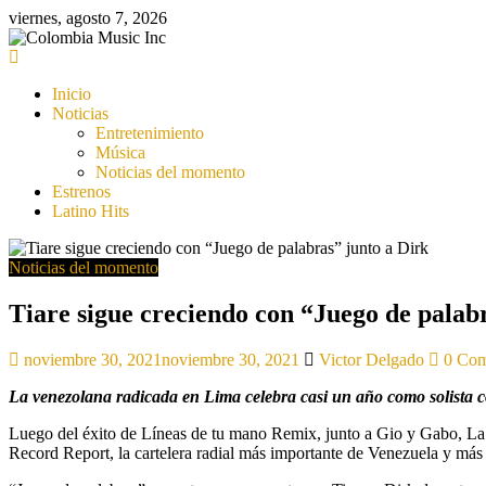
Saltar
viernes, agosto 7, 2026
al
contenido
Colombia
Music
Inicio
Inc
Noticias
Entretenimiento
Colombia
Música
Music
Noticias del momento
Inc
Estrenos
Latino Hits
Noticias del momento
Tiare sigue creciendo con “Juego de palab
noviembre 30, 2021
noviembre 30, 2021
Victor Delgado
0 Com
La venezolana radicada en Lima celebra casi un año como solista c
Luego del éxito de Líneas de tu mano Remix, junto a Gio y Gabo, La 
Record Report, la cartelera radial más importante de Venezuela y más