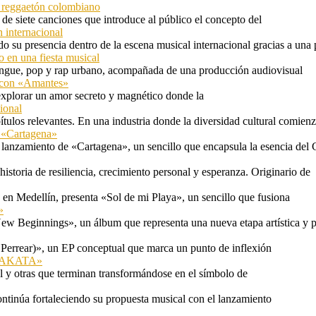
l reggaetón colombiano
e siete canciones que introduce al público el concepto del
 internacional
 su presencia dentro de la escena musical internacional gracias a una 
o en una fiesta musical
rengue, pop y rap urbano, acompañada de una producción audiovisual
l con «Amantes»
explorar un amor secreto y magnético donde la
ional
tulos relevantes. En una industria donde la diversidad cultural comien
n «Cartagena»
 lanzamiento de «Cartagena», un sencillo que encapsula la esencia del 
storia de resiliencia, crecimiento personal y esperanza. Originario de
n Medellín, presenta «Sol de mi Playa», un sencillo que fusiona
»
ew Beginnings», un álbum que representa una nueva etapa artística y p
 Perrear)», un EP conceptual que marca un punto de inflexión
 «TAKATA»
l y otras que terminan transformándose en el símbolo de
ontinúa fortaleciendo su propuesta musical con el lanzamiento