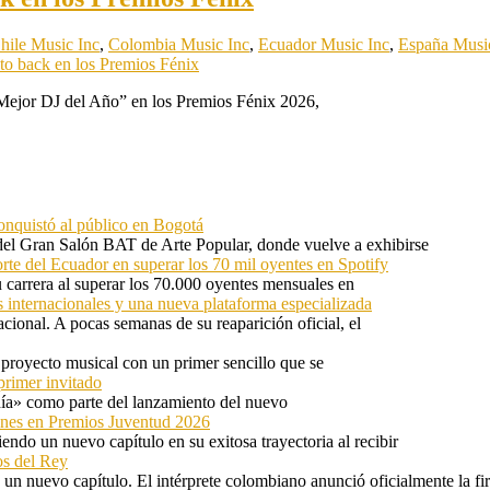
hile Music Inc
,
Colombia Music Inc
,
Ecuador Music Inc
,
España Musi
 to back en los Premios Fénix
Mejor DJ del Año” en los Premios Fénix 2026,
onquistó al público en Bogotá
 del Gran Salón BAT de Arte Popular, donde vuelve a exhibirse
orte del Ecuador en superar los 70 mil oyentes en Spotify
u carrera al superar los 70.000 oyentes mensuales en
s internacionales y una nueva plataforma especializada
ional. A pocas semanas de su reaparición oficial, el
proyecto musical con un primer sencillo que se
primer invitado
 día» como parte del lanzamiento del nuevo
ones en Premios Juventud 2026
ndo un nuevo capítulo en su exitosa trayectoria al recibir
os del Rey
 un nuevo capítulo. El intérprete colombiano anunció oficialmente la f