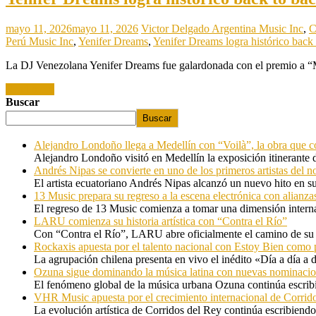
mayo 11, 2026
mayo 11, 2026
Victor Delgado
Argentina Music Inc
,
C
Perú Music Inc
,
Yenifer Dreams
,
Yenifer Dreams logra histórico back
La DJ Venezolana Yenifer Dreams fue galardonada con el premio a “
Read more
Buscar
Buscar
Alejandro Londoño llega a Medellín con “Voilà”, la obra que c
Alejandro Londoño visitó en Medellín la exposición itinerante
Andrés Nipas se convierte en uno de los primeros artistas del n
El artista ecuatoriano Andrés Nipas alcanzó un nuevo hito en s
13 Music prepara su regreso a la escena electrónica con alianza
El regreso de 13 Music comienza a tomar una dimensión internac
LARU comienza su historia artística con “Contra el Río”
Con “Contra el Río”, LARU abre oficialmente el camino de su 
Rockaxis apuesta por el talento nacional con Estoy Bien como 
La agrupación chilena presenta en vivo el inédito «Día a día a
Ozuna sigue dominando la música latina con nuevas nominaci
El fenómeno global de la música urbana Ozuna continúa escribie
VHR Music apuesta por el crecimiento internacional de Corrid
La evolución artística de Corridos del Rey continúa escribiendo