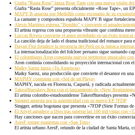
Giafra “Rasta Rose” lanza Rose Tape con una nueva visión de
Giafra “Rasta Rose” presenta oficialmente «Rose Tape», un EP d
MAPY B apuesta por Medellín como escenario de su expansión
La cantante y compositora española MAPY B sigue fortaleciendo
Alexis Martinez estrena “Bendito” y convierte el agradecimient
El artista regresa con una propuesta vibrante que combina me
Luccas Rivera convierte el amor prohibido en un éxito tropica
La canción deja de lado el drama tradicional del romance para 
Dayan Flor fortalece la presencia del Perú en la música internac
La internacionalización del folclore peruano sigue sumando capí
El colombiano Aron conquista nuevos territorios musicales co
Aron continúa consolidando su proyección internacional con el
Maiky Saenz lanza «Tu Ausencia»
Maiky Saenz, una producción que convierte el desamor en una hi
MAPHY conquista con «Sol de mi Playa»
MAPHY, nacida en Florencia, Caquetá, y radicada actualmente e
Takeofftuesdays llega con el lanzamiento de «New Beginnings
El artista colombo-estadounidense Takeofftuesdays presenta «N
Singger apuesta por la autenticidad con su nuevo EP 7FDP
Singger, artista bogotana que presenta «7FDP (Siete Formas de
El Anyel agradece a Dios tras superar las 100 mil vistas con
Hay canciones que nacen para convertirse en un éxito comercia
AresF rompe esquemas con «San Toto»
El artista urbano AresF, oriundo de la ciudad de Santa Marta, c