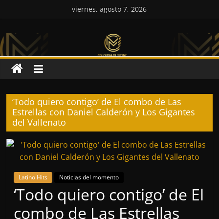
Saltar
viernes, agosto 7, 2026
al
Colombia
contenido
Music
Inc
‘Todo quiero contigo’ de El combo de Las
Colombia
Estrellas con Daniel Calderón y Los Gigantes
Music
del Vallenato
Inc
Latino Hits
Noticias del momento
‘Todo quiero contigo’ de El
combo de Las Estrellas