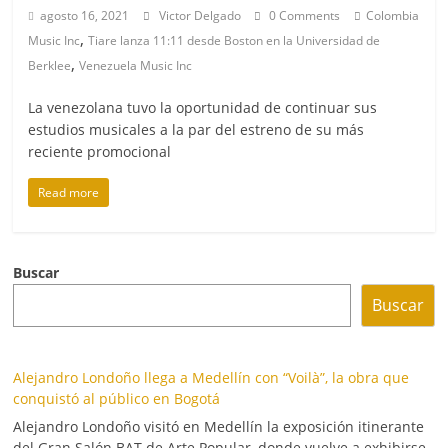
agosto 16, 2021
Victor Delgado
0 Comments
Colombia
,
Music Inc
Tiare lanza 11:11 desde Boston en la Universidad de
,
Berklee
Venezuela Music Inc
La venezolana tuvo la oportunidad de continuar sus
estudios musicales a la par del estreno de su más
reciente promocional
Read more
Buscar
Buscar
Alejandro Londoño llega a Medellín con “Voilà”, la obra que
conquistó al público en Bogotá
Alejandro Londoño visitó en Medellín la exposición itinerante
del Gran Salón BAT de Arte Popular, donde vuelve a exhibirse