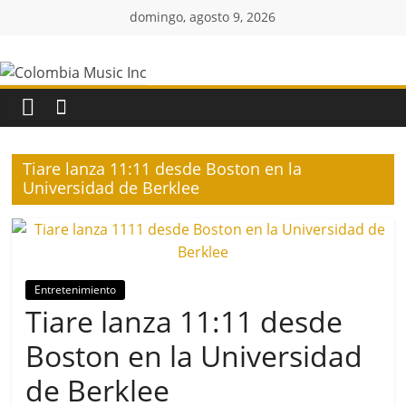
Saltar
domingo, agosto 9, 2026
al
Colombia
contenido
Music
Inc
Tiare lanza 11:11 desde Boston en la
Universidad de Berklee
Colombia
Music
Inc
Entretenimiento
Tiare lanza 11:11 desde
Boston en la Universidad
de Berklee