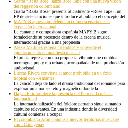
Giafra “Rasta Rose” lanza Rose Tape con una nueva visión
del reggaetón colombiano
Giafra “Rasta Rose” presenta oficialmente «Rose Tape», un
EP de siete canciones que introduce al público el concepto del
MAPY B apuesta por Medellín como escenario de su
expansión internacional
La cantante y compositora española MAPY B sigue
fortaleciendo su presencia dentro de la escena musical
internacional gracias a una propuesta
Alexis Martinez estrena “Bendito” y convierte el
agradecimiento en una fiesta musical
El artista regresa con una propuesta vibrante que combina
merengue, pop y rap urbano, acompañada de una producción
audiovisual
Luccas Rivera convierte el amor prohibido en un éxito
tropical con «Amantes»
La canción deja de lado el drama tradicional del romance para
explorar un amor secreto y magnético donde la
Dayan Flor fortalece la presencia del Perú en la música
internacional
La internacionalización del folclore peruano sigue sumando
capítulos relevantes. En una industria donde la diversidad
cultural comienza a ocupar
El colombiano Aron conquista nuevos territorios musicales
con «Cartagena»