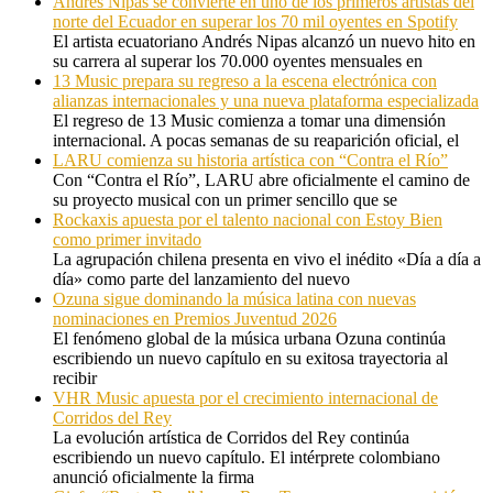
Andrés Nipas se convierte en uno de los primeros artistas del
norte del Ecuador en superar los 70 mil oyentes en Spotify
El artista ecuatoriano Andrés Nipas alcanzó un nuevo hito en
su carrera al superar los 70.000 oyentes mensuales en
13 Music prepara su regreso a la escena electrónica con
alianzas internacionales y una nueva plataforma especializada
El regreso de 13 Music comienza a tomar una dimensión
internacional. A pocas semanas de su reaparición oficial, el
LARU comienza su historia artística con “Contra el Río”
Con “Contra el Río”, LARU abre oficialmente el camino de
su proyecto musical con un primer sencillo que se
Rockaxis apuesta por el talento nacional con Estoy Bien
como primer invitado
La agrupación chilena presenta en vivo el inédito «Día a día a
día» como parte del lanzamiento del nuevo
Ozuna sigue dominando la música latina con nuevas
nominaciones en Premios Juventud 2026
El fenómeno global de la música urbana Ozuna continúa
escribiendo un nuevo capítulo en su exitosa trayectoria al
recibir
VHR Music apuesta por el crecimiento internacional de
Corridos del Rey
La evolución artística de Corridos del Rey continúa
escribiendo un nuevo capítulo. El intérprete colombiano
anunció oficialmente la firma