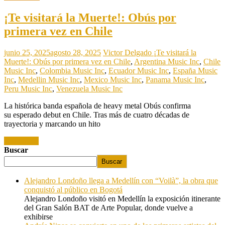
¡Te visitará la Muerte!: Obús por
primera vez en Chile
junio 25, 2025
agosto 28, 2025
Victor Delgado
¡Te visitará la
Muerte!: Obús por primera vez en Chile
,
Argentina Music Inc
,
Chile
Music Inc
,
Colombia Music Inc
,
Ecuador Music Inc
,
España Music
Inc
,
Medellin Music Inc
,
Mexico Music Inc
,
Panama Music Inc
,
Peru Music Inc
,
Venezuela Music Inc
La histórica banda española de heavy metal Obús confirma
su esperado debut en Chile. Tras más de cuatro décadas de
trayectoria y marcando un hito
Read more
Buscar
Buscar
Alejandro Londoño llega a Medellín con “Voilà”, la obra que
conquistó al público en Bogotá
Alejandro Londoño visitó en Medellín la exposición itinerante
del Gran Salón BAT de Arte Popular, donde vuelve a
exhibirse