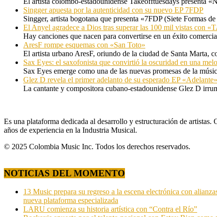
El artista colombo-estadounidense Takeofftuesdays presenta «N
Singger apuesta por la autenticidad con su nuevo EP 7FDP
Singger, artista bogotana que presenta «7FDP (Siete Formas de
El Anyel agradece a Dios tras superar las 100 mil vistas con
Hay canciones que nacen para convertirse en un éxito comercia
AresF rompe esquemas con «San Toto»
El artista urbano AresF, oriundo de la ciudad de Santa Marta, c
Sax Eyes: el saxofonista que convirtió la oscuridad en una mel
Sax Eyes emerge como una de las nuevas promesas de la músic
Glez D revela el primer adelanto de su esperado EP «Adelante
La cantante y compositora cubano-estadounidense Glez D irru
Es una plataforma dedicada al desarrollo y estructuración de artista
años de experiencia en la Industria Musical.
© 2025 Colombia Music Inc. Todos los derechos reservados.
NOTICIAS DEL MOMENTO
13 Music prepara su regreso a la escena electrónica con alianza
nueva plataforma especializada
LARU comienza su historia artística con “Contra el Río”