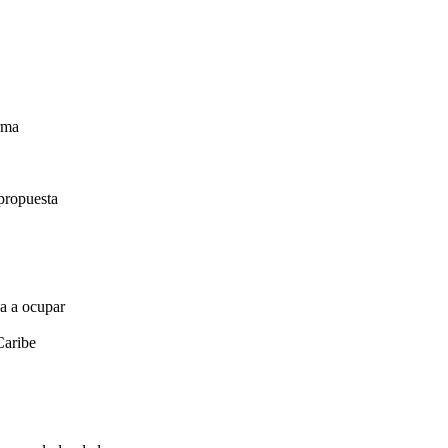
irma
propuesta
za a ocupar
Caribe