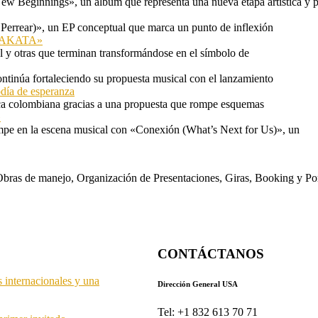
ew Beginnings», un álbum que representa una nueva etapa artística y p
 Perrear)», un EP conceptual que marca un punto de inflexión
 «TAKATA»
l y otras que terminan transformándose en el símbolo de
ontinúa fortaleciendo su propuesta musical con el lanzamiento
odía de esperanza
a colombiana gracias a una propuesta que rompe esquemas
»
mpe en la escena musical con «Conexión (What’s Next for Us)», un
s. Obras de manejo, Organización de Presentaciones, Giras, Booking y P
CONTÁCTANOS
s internacionales y una
Dirección General USA
Tel: +1 832 613 70 71