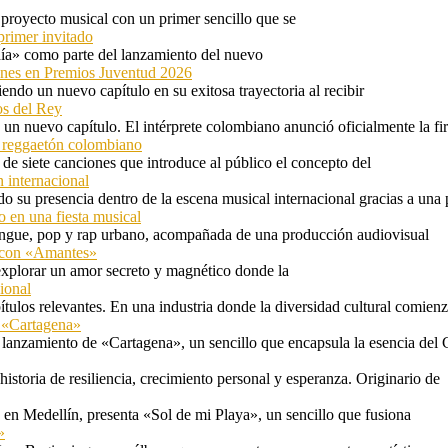
proyecto musical con un primer sencillo que se
primer invitado
 día» como parte del lanzamiento del nuevo
ones en Premios Juventud 2026
ndo un nuevo capítulo en su exitosa trayectoria al recibir
os del Rey
 un nuevo capítulo. El intérprete colombiano anunció oficialmente la f
l reggaetón colombiano
e siete canciones que introduce al público el concepto del
 internacional
 su presencia dentro de la escena musical internacional gracias a una 
o en una fiesta musical
rengue, pop y rap urbano, acompañada de una producción audiovisual
l con «Amantes»
explorar un amor secreto y magnético donde la
ional
tulos relevantes. En una industria donde la diversidad cultural comien
n «Cartagena»
 lanzamiento de «Cartagena», un sencillo que encapsula la esencia del 
storia de resiliencia, crecimiento personal y esperanza. Originario de
n Medellín, presenta «Sol de mi Playa», un sencillo que fusiona
»