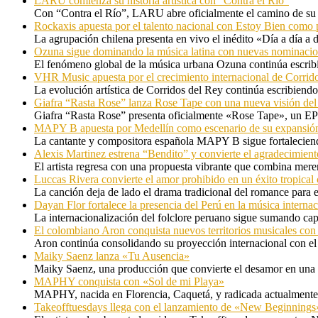
LARU comienza su historia artística con “Contra el Río”
Con “Contra el Río”, LARU abre oficialmente el camino de su 
Rockaxis apuesta por el talento nacional con Estoy Bien como 
La agrupación chilena presenta en vivo el inédito «Día a día a
Ozuna sigue dominando la música latina con nuevas nominaci
El fenómeno global de la música urbana Ozuna continúa escribie
VHR Music apuesta por el crecimiento internacional de Corrid
La evolución artística de Corridos del Rey continúa escribiendo
Giafra “Rasta Rose” lanza Rose Tape con una nueva visión de
Giafra “Rasta Rose” presenta oficialmente «Rose Tape», un EP d
MAPY B apuesta por Medellín como escenario de su expansión
La cantante y compositora española MAPY B sigue fortaleciendo
Alexis Martinez estrena “Bendito” y convierte el agradecimient
El artista regresa con una propuesta vibrante que combina me
Luccas Rivera convierte el amor prohibido en un éxito tropica
La canción deja de lado el drama tradicional del romance para 
Dayan Flor fortalece la presencia del Perú en la música internac
La internacionalización del folclore peruano sigue sumando capí
El colombiano Aron conquista nuevos territorios musicales co
Aron continúa consolidando su proyección internacional con el
Maiky Saenz lanza «Tu Ausencia»
Maiky Saenz, una producción que convierte el desamor en una hi
MAPHY conquista con «Sol de mi Playa»
MAPHY, nacida en Florencia, Caquetá, y radicada actualmente e
Takeofftuesdays llega con el lanzamiento de «New Beginnings