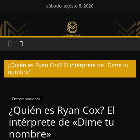
Saltar
sábado, agosto 8, 2026
al
Colombia
contenido
Music
Inc
¿Quién es Ryan Cox? El intérprete de "Dime tu
Colombia
nombre"
Music
Inc
Entretenimiento
¿Quién es Ryan Cox? El
intérprete de «Dime tu
nombre»