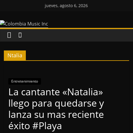
Saltar
jueves, agosto 6, 2026
al
Colombia
contenido
Music
Inc
Ntalia
Colombia
Music
Inc
Entretenimiento
La cantante «Natalia»
llego para quedarse y
lanza su mas reciente
éxito #Playa