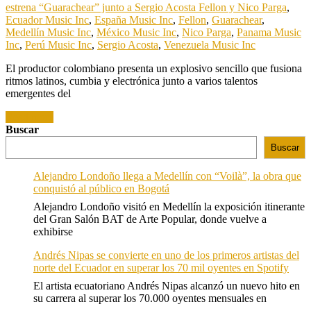
estrena “Guarachear” junto a Sergio Acosta Fellon y Nico Parga
,
Ecuador Music Inc
,
España Music Inc
,
Fellon
,
Guarachear
,
Medellín Music Inc
,
México Music Inc
,
Nico Parga
,
Panama Music
Inc
,
Perú Music Inc
,
Sergio Acosta
,
Venezuela Music Inc
El productor colombiano presenta un explosivo sencillo que fusiona
ritmos latinos, cumbia y electrónica junto a varios talentos
emergentes del
Read more
Buscar
Buscar
Alejandro Londoño llega a Medellín con “Voilà”, la obra que
conquistó al público en Bogotá
Alejandro Londoño visitó en Medellín la exposición itinerante
del Gran Salón BAT de Arte Popular, donde vuelve a
exhibirse
Andrés Nipas se convierte en uno de los primeros artistas del
norte del Ecuador en superar los 70 mil oyentes en Spotify
El artista ecuatoriano Andrés Nipas alcanzó un nuevo hito en
su carrera al superar los 70.000 oyentes mensuales en