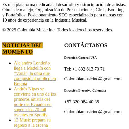
Es una plataforma dedicada al desarrollo y estructuración de artistas.
Obras de manejo, Organización de Presentaciones, Giras, Booking
y Portafolios. Posicionamiento SEO especializado para marcas con
10 años de experiencia en la Industria Musical.
© 2025 Colombia Music Inc. Todos los derechos reservados.
NOTICIAS DEL
CONTÁCTANOS
MOMENTO
Dirección General USA
Alejandro Londoño
llega a Medellín con
Tel: +1 832 613 70 71
“Voilà”, la obra que
conquistó al público en
Colombiamusicinc@gmail.com
Bogotá
Andrés Nipas se
Dirección Ejecutiva Colombia
convierte en uno de los
primeros artistas del
+57 320 984 40 35
norte del Ecuador en
superar los 70 mil
Colombiamusicinc@gmail.com
oyentes en Spotify
13 Music prepara su
regreso a la escena