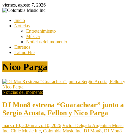
Saltar
viernes, agosto 7, 2026
al
contenido
Colombia
Inicio
Music
Noticias
Inc
Entretenimiento
Música
Colombia
Noticias del momento
Music
Estrenos
Inc
Latino Hits
Nico Parga
Noticias del momento
DJ Mon8 estrena “Guarachear” junto a
Sergio Acosta, Fellon y Nico Parga
marzo 10, 2026
marzo 10, 2026
Victor Delgado
Argentina Music
Inc
,
Chile Music Inc
,
Colombia Music Inc
,
DJ Mon8
,
DJ Mon8