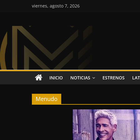
Saltar
viernes, agosto 7, 2026
al
contenido
Colombia
Music
Inc
Colombia
INICIO
NOTICIAS
ESTRENOS
LAT
Music
Inc
Menudo