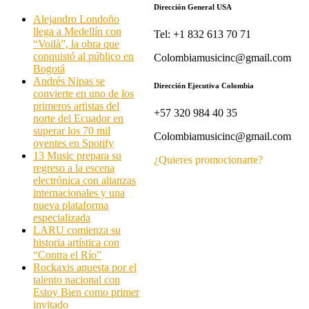
Dirección General USA
Alejandro Londoño
llega a Medellín con
Tel: +1 832 613 70 71
“Voilà”, la obra que
conquistó al público en
Colombiamusicinc@gmail.com
Bogotá
Andrés Nipas se
Dirección Ejecutiva Colombia
convierte en uno de los
primeros artistas del
+57 320 984 40 35
norte del Ecuador en
superar los 70 mil
Colombiamusicinc@gmail.com
oyentes en Spotify
13 Music prepara su
¿Quieres promocionarte?
regreso a la escena
electrónica con alianzas
internacionales y una
nueva plataforma
especializada
LARU comienza su
historia artística con
“Contra el Río”
Rockaxis apuesta por el
talento nacional con
Estoy Bien como primer
invitado