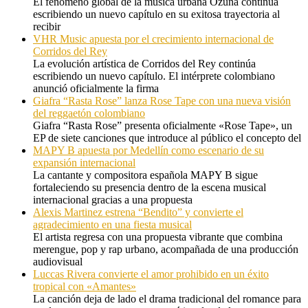
El fenómeno global de la música urbana Ozuna continúa
escribiendo un nuevo capítulo en su exitosa trayectoria al
recibir
VHR Music apuesta por el crecimiento internacional de
Corridos del Rey
La evolución artística de Corridos del Rey continúa
escribiendo un nuevo capítulo. El intérprete colombiano
anunció oficialmente la firma
Giafra “Rasta Rose” lanza Rose Tape con una nueva visión
del reggaetón colombiano
Giafra “Rasta Rose” presenta oficialmente «Rose Tape», un
EP de siete canciones que introduce al público el concepto del
MAPY B apuesta por Medellín como escenario de su
expansión internacional
La cantante y compositora española MAPY B sigue
fortaleciendo su presencia dentro de la escena musical
internacional gracias a una propuesta
Alexis Martinez estrena “Bendito” y convierte el
agradecimiento en una fiesta musical
El artista regresa con una propuesta vibrante que combina
merengue, pop y rap urbano, acompañada de una producción
audiovisual
Luccas Rivera convierte el amor prohibido en un éxito
tropical con «Amantes»
La canción deja de lado el drama tradicional del romance para