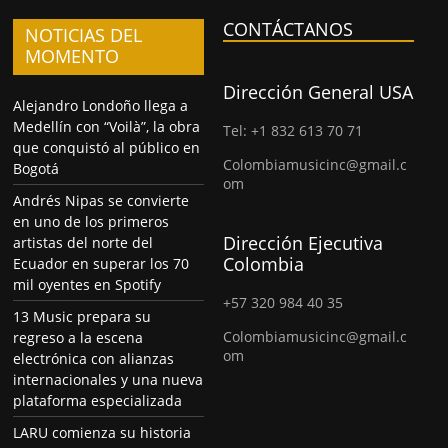
CONTÁCTANOS
NOTICIAS DEL
MOMENTO
Dirección General USA
Alejandro Londoño llega a
Medellín con “Voilà”, la obra
Tel: +1 832 613 70 71
que conquistó al público en
Colombiamusicinc@gmail.c
Bogotá
om
Andrés Nipas se convierte
en uno de los primeros
Dirección Ejecutiva
artistas del norte del
Colombia
Ecuador en superar los 70
mil oyentes en Spotify
+57 320 984 40 35
13 Music prepara su
Colombiamusicinc@gmail.c
regreso a la escena
om
electrónica con alianzas
internacionales y una nueva
plataforma especializada
LARU comienza su historia