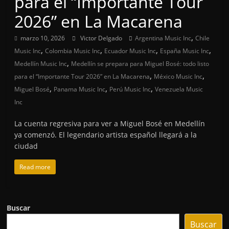
para el “Importante Tour
2026” en La Macarena
,
marzo 10, 2026
Victor Delgado
Argentina Music Inc
Chile
,
,
,
,
Music Inc
Colombia Music Inc
Ecuador Music Inc
España Music Inc
,
Medellín Music Inc
Medellín se prepara para Miguel Bosé: todo listo
,
,
para el “Importante Tour 2026” en La Macarena
México Music Inc
,
,
,
Miguel Bosé
Panama Music Inc
Perú Music Inc
Venezuela Music
Inc
La cuenta regresiva para ver a Miguel Bosé en Medellín
ya comenzó. El legendario artista español llegará a la
ciudad
Read more
Buscar
Buscar