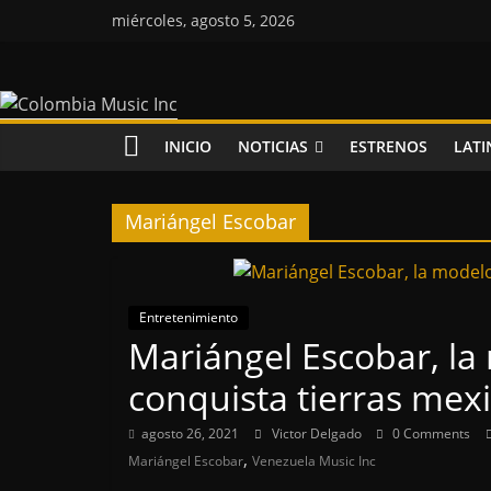
Saltar
miércoles, agosto 5, 2026
al
contenido
Colombia
Music
INICIO
NOTICIAS
ESTRENOS
LATI
Inc
Mariángel Escobar
Colombia
Music
Inc
Entretenimiento
Mariángel Escobar, l
conquista tierras mex
agosto 26, 2021
Victor Delgado
0 Comments
,
Mariángel Escobar
Venezuela Music Inc