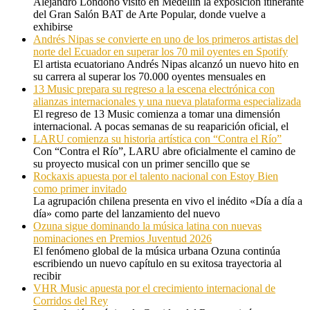
Alejandro Londoño visitó en Medellín la exposición itinerante
del Gran Salón BAT de Arte Popular, donde vuelve a
exhibirse
Andrés Nipas se convierte en uno de los primeros artistas del
norte del Ecuador en superar los 70 mil oyentes en Spotify
El artista ecuatoriano Andrés Nipas alcanzó un nuevo hito en
su carrera al superar los 70.000 oyentes mensuales en
13 Music prepara su regreso a la escena electrónica con
alianzas internacionales y una nueva plataforma especializada
El regreso de 13 Music comienza a tomar una dimensión
internacional. A pocas semanas de su reaparición oficial, el
LARU comienza su historia artística con “Contra el Río”
Con “Contra el Río”, LARU abre oficialmente el camino de
su proyecto musical con un primer sencillo que se
Rockaxis apuesta por el talento nacional con Estoy Bien
como primer invitado
La agrupación chilena presenta en vivo el inédito «Día a día a
día» como parte del lanzamiento del nuevo
Ozuna sigue dominando la música latina con nuevas
nominaciones en Premios Juventud 2026
El fenómeno global de la música urbana Ozuna continúa
escribiendo un nuevo capítulo en su exitosa trayectoria al
recibir
VHR Music apuesta por el crecimiento internacional de
Corridos del Rey