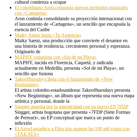
cultural comienza a ocupar
El colombiano Aron conquista nuevos territorios musicales
con «Cartagena»
Aron continúa consolidando su proyección internacional con
el lanzamiento de «Cartagena», un sencillo que encapsula la
esencia del Caribe
Maiky Saenz lanza «Tu Ausencia»
Maiky Saenz, una producción que convierte el desamor en
una historia de resiliencia, crecimiento personal y esperanza.
Originario de
MAPHY conquista con «Sol de mi Playa»
MAPHY, nacida en Florencia, Caquetá, y radicada
actualmente en Medellín, presenta «Sol de mi Playa», un
sencillo que fusiona
Takeofftuesdays llega con el lanzamiento de «New
Beginnings»
El artista colombo-estadounidense Takeofftuesdays presenta
«New Beginnings», un álbum que representa una nueva etapa
artística y personal, donde la
Singger apuesta por la autenticidad con su nuevo EP 7FDP
Singger, artista bogotana que presenta «7FDP (Siete Formas
de Perrear)», un EP conceptual que marca un punto de
inflexión
El Anyel agradece a Dios tras superar las 100 mil vistas con
«TAKATA»