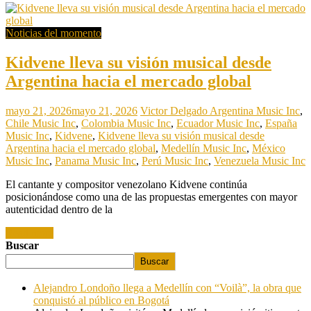
Noticias del momento
Kidvene lleva su visión musical desde
Argentina hacia el mercado global
mayo 21, 2026
mayo 21, 2026
Victor Delgado
Argentina Music Inc
,
Chile Music Inc
,
Colombia Music Inc
,
Ecuador Music Inc
,
España
Music Inc
,
Kidvene
,
Kidvene lleva su visión musical desde
Argentina hacia el mercado global
,
Medellín Music Inc
,
México
Music Inc
,
Panama Music Inc
,
Perú Music Inc
,
Venezuela Music Inc
El cantante y compositor venezolano Kidvene continúa
posicionándose como una de las propuestas emergentes con mayor
autenticidad dentro de la
Read more
Buscar
Buscar
Alejandro Londoño llega a Medellín con “Voilà”, la obra que
conquistó al público en Bogotá