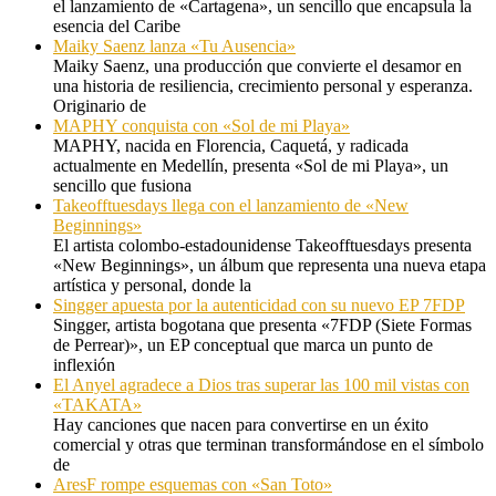
el lanzamiento de «Cartagena», un sencillo que encapsula la
esencia del Caribe
Maiky Saenz lanza «Tu Ausencia»
Maiky Saenz, una producción que convierte el desamor en
una historia de resiliencia, crecimiento personal y esperanza.
Originario de
MAPHY conquista con «Sol de mi Playa»
MAPHY, nacida en Florencia, Caquetá, y radicada
actualmente en Medellín, presenta «Sol de mi Playa», un
sencillo que fusiona
Takeofftuesdays llega con el lanzamiento de «New
Beginnings»
El artista colombo-estadounidense Takeofftuesdays presenta
«New Beginnings», un álbum que representa una nueva etapa
artística y personal, donde la
Singger apuesta por la autenticidad con su nuevo EP 7FDP
Singger, artista bogotana que presenta «7FDP (Siete Formas
de Perrear)», un EP conceptual que marca un punto de
inflexión
El Anyel agradece a Dios tras superar las 100 mil vistas con
«TAKATA»
Hay canciones que nacen para convertirse en un éxito
comercial y otras que terminan transformándose en el símbolo
de
AresF rompe esquemas con «San Toto»