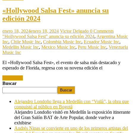
«Hollywood Salsa Fest» anuncia su
edición 2024
enero 18, 2024
enero 18, 2024
Victor Delgado
0 Comments
"Hollywood Salsa Fest" anuncia su edición 2024
,
Argentina Music
Inc
,
Chile Music Inc
,
Colombia Music Inc
,
Ecuador Music Inc
,
Medellin Music Inc
,
Mexico Music Inc
,
Peru Music Inc
,
Venezuela
Music Inc
El «Hollywood Salsa Fest», el evento de salsa más destacado y
esperado de Florida, regresa con su novena edición el
Read more
Buscar
Buscar
Alejandro Londoño llega a Medellín con “Voilà”, la obra que
conquistó al público en Bogotá
Alejandro Londoño visitó en Medellín la exposición itinerante
del Gran Salón BAT de Arte Popular, donde vuelve a
exhibirse
Andrés Nipas se convierte en uno de los primeros artistas del