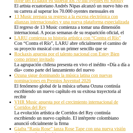
norte del Ecuador en superar los 70 mil oyentes en Spotify
El artista ecuatoriano Andrés Nipas alcanzó un nuevo hito en
su carrera al superar los 70.000 oyentes mensuales en
13 Music prepara su regreso a la escena electrónica con
alianzas internacionales y una nueva plataforma especializada
El regreso de 13 Music comienza a tomar una dimensión
internacional. A pocas semanas de su reaparición oficial, el
LARU comienza su historia artística con “Contra el Río”
Con “Contra el Río”, LARU abre oficialmente el camino de
su proyecto musical con un primer sencillo que se
Rockaxis apuesta por el talento nacional con Estoy Bien
como primer invitado
La agrupación chilena presenta en vivo el inédito «Día a día a
día» como parte del lanzamiento del nuevo
Ozuna sigue dominando la música latina con nuevas
nominaciones en Premios Juventud 2026
El fenómeno global de la música urbana Ozuna continúa
escribiendo un nuevo capítulo en su exitosa trayectoria al
recibir
VHR Music apuesta por el crecimiento internacional de
Corridos del Rey
La evolución artística de Corridos del Rey continúa
escribiendo un nuevo capítulo. El intérprete colombiano
anunció oficialmente la firma
Giafra “Rasta Rose” lanza Rose Tape con una nueva visión