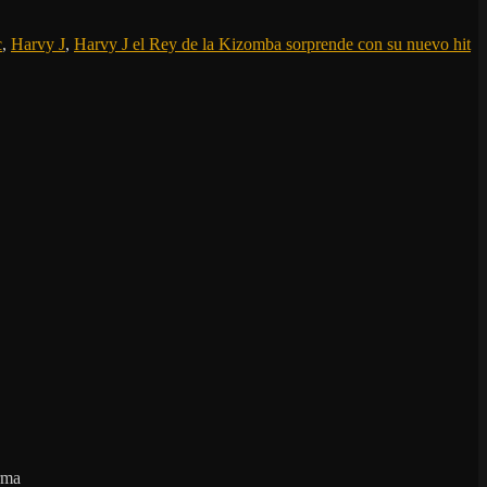
c
,
Harvy J
,
Harvy J el Rey de la Kizomba sorprende con su nuevo hit
irma