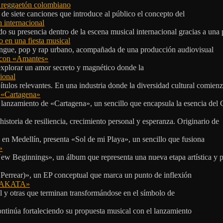
l reggaetón colombiano
e siete canciones que introduce al público el concepto del
 internacional
 su presencia dentro de la escena musical internacional gracias a una 
o en una fiesta musical
rengue, pop y rap urbano, acompañada de una producción audiovisual
l con «Amantes»
explorar un amor secreto y magnético donde la
ional
tulos relevantes. En una industria donde la diversidad cultural comien
n «Cartagena»
 lanzamiento de «Cartagena», un sencillo que encapsula la esencia del 
storia de resiliencia, crecimiento personal y esperanza. Originario de
n Medellín, presenta «Sol de mi Playa», un sencillo que fusiona
»
ew Beginnings», un álbum que representa una nueva etapa artística y p
 Perrear)», un EP conceptual que marca un punto de inflexión
 «TAKATA»
l y otras que terminan transformándose en el símbolo de
ontinúa fortaleciendo su propuesta musical con el lanzamiento