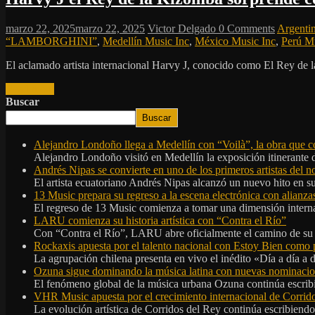
marzo 22, 2025
marzo 22, 2025
Victor Delgado
0 Comments
Argenti
“LAMBORGHINI”
,
Medellín Music Inc
,
México Music Inc
,
Perú Mu
El aclamado artista internacional Harvy J, conocido como El Rey de 
Read more
Buscar
Buscar
Alejandro Londoño llega a Medellín con “Voilà”, la obra que c
Alejandro Londoño visitó en Medellín la exposición itinerante
Andrés Nipas se convierte en uno de los primeros artistas del n
El artista ecuatoriano Andrés Nipas alcanzó un nuevo hito en s
13 Music prepara su regreso a la escena electrónica con alianza
El regreso de 13 Music comienza a tomar una dimensión internac
LARU comienza su historia artística con “Contra el Río”
Con “Contra el Río”, LARU abre oficialmente el camino de su 
Rockaxis apuesta por el talento nacional con Estoy Bien como 
La agrupación chilena presenta en vivo el inédito «Día a día a
Ozuna sigue dominando la música latina con nuevas nominaci
El fenómeno global de la música urbana Ozuna continúa escribie
VHR Music apuesta por el crecimiento internacional de Corrid
La evolución artística de Corridos del Rey continúa escribiendo