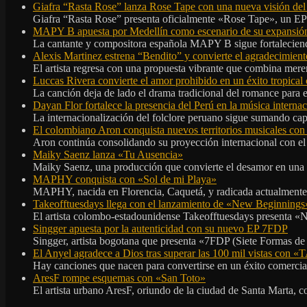
Giafra “Rasta Rose” lanza Rose Tape con una nueva visión de
Giafra “Rasta Rose” presenta oficialmente «Rose Tape», un EP d
MAPY B apuesta por Medellín como escenario de su expansión
La cantante y compositora española MAPY B sigue fortaleciendo
Alexis Martinez estrena “Bendito” y convierte el agradecimient
El artista regresa con una propuesta vibrante que combina me
Luccas Rivera convierte el amor prohibido en un éxito tropica
La canción deja de lado el drama tradicional del romance para 
Dayan Flor fortalece la presencia del Perú en la música internac
La internacionalización del folclore peruano sigue sumando capí
El colombiano Aron conquista nuevos territorios musicales co
Aron continúa consolidando su proyección internacional con el
Maiky Saenz lanza «Tu Ausencia»
Maiky Saenz, una producción que convierte el desamor en una hi
MAPHY conquista con «Sol de mi Playa»
MAPHY, nacida en Florencia, Caquetá, y radicada actualmente e
Takeofftuesdays llega con el lanzamiento de «New Beginnings
El artista colombo-estadounidense Takeofftuesdays presenta «N
Singger apuesta por la autenticidad con su nuevo EP 7FDP
Singger, artista bogotana que presenta «7FDP (Siete Formas de
El Anyel agradece a Dios tras superar las 100 mil vistas con
Hay canciones que nacen para convertirse en un éxito comercia
AresF rompe esquemas con «San Toto»
El artista urbano AresF, oriundo de la ciudad de Santa Marta, c