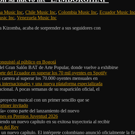
na Music Inc
,
Chile Music Inc
,
Colombia Music Inc
,
Ecuador Music In
sic Inc
,
Venezuela Music Inc
la Kizomba, acaba de sorprender a sus seguidores con
onquistó al público en Bogotá
 del Gran Salón BAT de Arte Popular, donde vuelve a exhibirse
orte del Ecuador en superar los 70 mil oyentes en Spotify
u carrera al superar los 70.000 oyentes mensuales en
s internacionales y una nueva plataforma especializada
ional. A pocas semanas de su reaparición oficial, el
proyecto musical con un primer sencillo que se
primer invitado
 día» como parte del lanzamiento del nuevo
ones en Premios Juventud 2026
ndo un nuevo capítulo en su exitosa trayectoria al recibir
os del Rey
 un nuevo capítulo. El intérprete colombiano anunció oficialmente la f