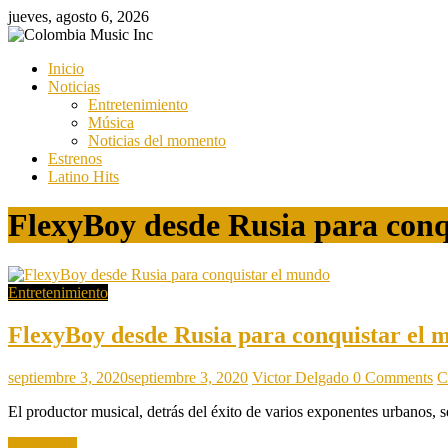
Saltar
jueves, agosto 6, 2026
al
contenido
Colombia
Inicio
Music
Noticias
Inc
Entretenimiento
Música
Colombia
Noticias del momento
Music
Estrenos
Inc
Latino Hits
FlexyBoy desde Rusia para conq
Entretenimiento
FlexyBoy desde Rusia para conquistar el 
septiembre 3, 2020
septiembre 3, 2020
Victor Delgado
0 Comments
C
El productor musical, detrás del éxito de varios exponentes urbanos, 
Read more