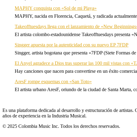
MAPHY conquista con «Sol de mi Playa»
MAPHY, nacida en Florencia, Caquetá, y radicada actualmente e
Takeofftuesdays llega con el lanzamiento de «New Beginnings
El artista colombo-estadounidense Takeofftuesdays presenta «N
Singger apuesta por la autenticidad con su nuevo EP 7FDP
Singger, artista bogotana que presenta «7FDP (Siete Formas de
El Anyel agradece a Dios tras superar las 100 mil vistas con
Hay canciones que nacen para convertirse en un éxito comercia
AresF rompe esquemas con «San Toto»
El artista urbano AresF, oriundo de la ciudad de Santa Marta, c
Es una plataforma dedicada al desarrollo y estructuración de artista
años de experiencia en la Industria Musical.
© 2025 Colombia Music Inc. Todos los derechos reservados.