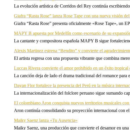
La evolución artística de Corridos del Rey continúa escribiendo
Giafra “Rasta Rose” lanza Rose Tape con una nueva visión de
Giafra “Rasta Rose” presenta oficialmente «Rose Tape», un EP d
MAPY B apuesta por Medellín como escenario de su expansión
La cantante y compositora española MAPY B sigue fortaleciendo
Alexis Martinez estrena “Bendito” y convierte el agradecimient
El artista regresa con una propuesta vibrante que combina me
Luccas Rivera convierte el amor prohibido en un éxito tropica
La canción deja de lado el drama tradicional del romance para 
Dayan Flor fortalece la presencia del Perú en la música internac
La internacionalización del folclore peruano sigue sumando capí
El colombiano Aron conquista nuevos territorios musicales co
Aron continúa consolidando su proyección internacional con el
Maiky Saenz lanza «Tu Ausencia»
Maiky Saenz, una producción que convierte el desamor en una hi