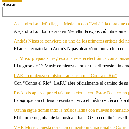
Buscar
Alejandro Londoño llega a Medellín con “Voilà”, la obra que c
Alejandro Londoño visitó en Medellín la exposición itinerante
Andrés Nipas se convierte en uno de los primeros artistas del n
El artista ecuatoriano Andrés Nipas alcanzó un nuevo hito en s
13 Music prepara su regreso a la escena electrónica con alianza
El regreso de 13 Music comienza a tomar una dimensión internac
LARU comienza su historia artística con “Contra el Río”
Con “Contra el Río”, LARU abre oficialmente el camino de su 
Rockaxis apuesta por el talento nacional con Estoy Bien como 
La agrupación chilena presenta en vivo el inédito «Día a día a
Ozuna sigue dominando la música latina con nuevas nominaci
El fenómeno global de la música urbana Ozuna continúa escribie
VHR Music apuesta por el crecimiento internacional de Corrid