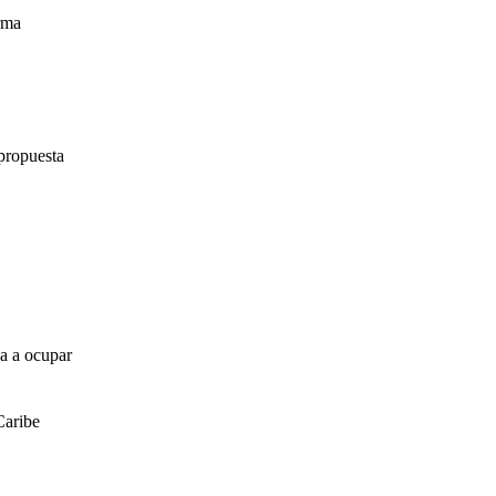
irma
propuesta
za a ocupar
Caribe