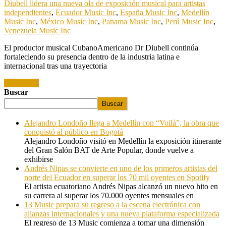
Diubell lidera una nueva ola de exposición musical para artistas
independientes
,
Ecuador Music Inc
,
España Music Inc
,
Medellín
Music Inc
,
México Music Inc
,
Panama Music Inc
,
Perú Music Inc
,
Venezuela Music Inc
El productor musical CubanoAmericano Dr Diubell continúa
fortaleciendo su presencia dentro de la industria latina e
internacional tras una trayectoria
Read more
Buscar
Buscar
Alejandro Londoño llega a Medellín con “Voilà”, la obra que
conquistó al público en Bogotá
Alejandro Londoño visitó en Medellín la exposición itinerante
del Gran Salón BAT de Arte Popular, donde vuelve a
exhibirse
Andrés Nipas se convierte en uno de los primeros artistas del
norte del Ecuador en superar los 70 mil oyentes en Spotify
El artista ecuatoriano Andrés Nipas alcanzó un nuevo hito en
su carrera al superar los 70.000 oyentes mensuales en
13 Music prepara su regreso a la escena electrónica con
alianzas internacionales y una nueva plataforma especializada
El regreso de 13 Music comienza a tomar una dimensión