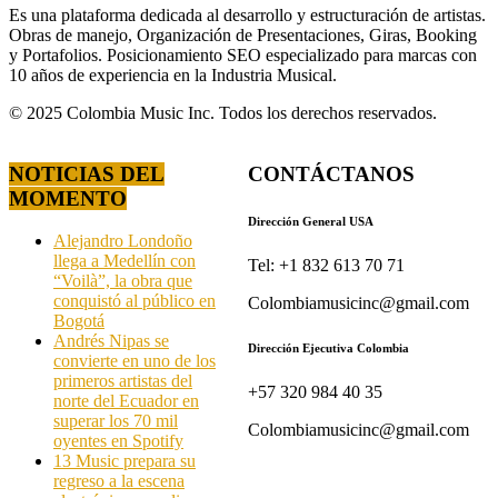
Es una plataforma dedicada al desarrollo y estructuración de artistas.
Obras de manejo, Organización de Presentaciones, Giras, Booking
y Portafolios. Posicionamiento SEO especializado para marcas con
10 años de experiencia en la Industria Musical.
© 2025 Colombia Music Inc. Todos los derechos reservados.
NOTICIAS DEL
CONTÁCTANOS
MOMENTO
Dirección General USA
Alejandro Londoño
llega a Medellín con
Tel: +1 832 613 70 71
“Voilà”, la obra que
conquistó al público en
Colombiamusicinc@gmail.com
Bogotá
Andrés Nipas se
Dirección Ejecutiva Colombia
convierte en uno de los
primeros artistas del
+57 320 984 40 35
norte del Ecuador en
superar los 70 mil
Colombiamusicinc@gmail.com
oyentes en Spotify
13 Music prepara su
regreso a la escena