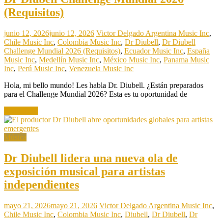
(Requisitos)
junio 12, 2026
junio 12, 2026
Victor Delgado
Argentina Music Inc
,
Chile Music Inc
,
Colombia Music Inc
,
Dr Diubell
,
Dr Diubell
Challenge Mundial 2026 (Requisitos)
,
Ecuador Music Inc
,
España
Music Inc
,
Medellín Music Inc
,
México Music Inc
,
Panama Music
Inc
,
Perú Music Inc
,
Venezuela Music Inc
Hola, mi bello mundo! Les habla Dr. Diubell. ¿Están preparados
para el Challenge Mundial 2026? Esta es tu oportunidad de
Read more
Música
Dr Diubell lidera una nueva ola de
exposición musical para artistas
independientes
mayo 21, 2026
mayo 21, 2026
Victor Delgado
Argentina Music Inc
,
Chile Music Inc
,
Colombia Music Inc
,
Diubell
,
Dr Diubell
,
Dr