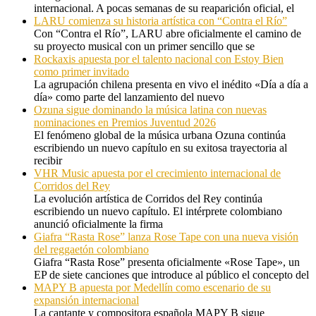
internacional. A pocas semanas de su reaparición oficial, el
LARU comienza su historia artística con “Contra el Río”
Con “Contra el Río”, LARU abre oficialmente el camino de
su proyecto musical con un primer sencillo que se
Rockaxis apuesta por el talento nacional con Estoy Bien
como primer invitado
La agrupación chilena presenta en vivo el inédito «Día a día a
día» como parte del lanzamiento del nuevo
Ozuna sigue dominando la música latina con nuevas
nominaciones en Premios Juventud 2026
El fenómeno global de la música urbana Ozuna continúa
escribiendo un nuevo capítulo en su exitosa trayectoria al
recibir
VHR Music apuesta por el crecimiento internacional de
Corridos del Rey
La evolución artística de Corridos del Rey continúa
escribiendo un nuevo capítulo. El intérprete colombiano
anunció oficialmente la firma
Giafra “Rasta Rose” lanza Rose Tape con una nueva visión
del reggaetón colombiano
Giafra “Rasta Rose” presenta oficialmente «Rose Tape», un
EP de siete canciones que introduce al público el concepto del
MAPY B apuesta por Medellín como escenario de su
expansión internacional
La cantante y compositora española MAPY B sigue