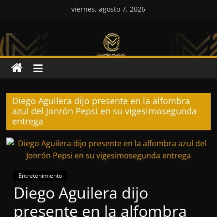
Saltar
viernes, agosto 7, 2026
al
Colombia
contenido
Music
Inc
Diego Aguilera dijo presente en la alfombra
Colombia
azul del Jonrón Pepsi en su vigesimosegunda
Music
entrega
Inc
Entretenimiento
Diego Aguilera dijo
presente en la alfombra