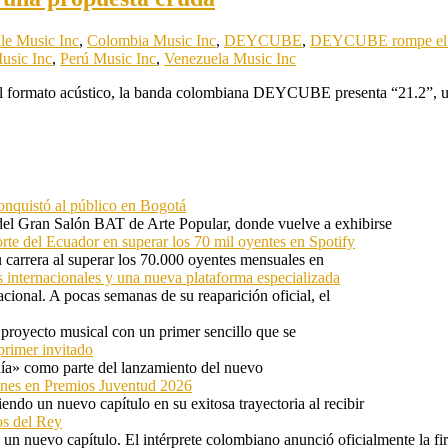
le Music Inc
,
Colombia Music Inc
,
DEYCUBE
,
DEYCUBE rompe el m
usic Inc
,
Perú Music Inc
,
Venezuela Music Inc
del formato acústico, la banda colombiana DEYCUBE presenta “21.2”, 
onquistó al público en Bogotá
 del Gran Salón BAT de Arte Popular, donde vuelve a exhibirse
orte del Ecuador en superar los 70 mil oyentes en Spotify
u carrera al superar los 70.000 oyentes mensuales en
s internacionales y una nueva plataforma especializada
ional. A pocas semanas de su reaparición oficial, el
proyecto musical con un primer sencillo que se
primer invitado
 día» como parte del lanzamiento del nuevo
ones en Premios Juventud 2026
ndo un nuevo capítulo en su exitosa trayectoria al recibir
os del Rey
 un nuevo capítulo. El intérprete colombiano anunció oficialmente la f