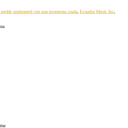
olde unplugged con una propuesta cruda
,
Ecuador Music Inc
,
una
irma