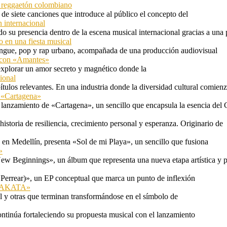
l reggaetón colombiano
e siete canciones que introduce al público el concepto del
 internacional
 su presencia dentro de la escena musical internacional gracias a una 
o en una fiesta musical
rengue, pop y rap urbano, acompañada de una producción audiovisual
l con «Amantes»
explorar un amor secreto y magnético donde la
ional
tulos relevantes. En una industria donde la diversidad cultural comien
n «Cartagena»
 lanzamiento de «Cartagena», un sencillo que encapsula la esencia del 
storia de resiliencia, crecimiento personal y esperanza. Originario de
n Medellín, presenta «Sol de mi Playa», un sencillo que fusiona
»
ew Beginnings», un álbum que representa una nueva etapa artística y p
 Perrear)», un EP conceptual que marca un punto de inflexión
 «TAKATA»
l y otras que terminan transformándose en el símbolo de
ontinúa fortaleciendo su propuesta musical con el lanzamiento