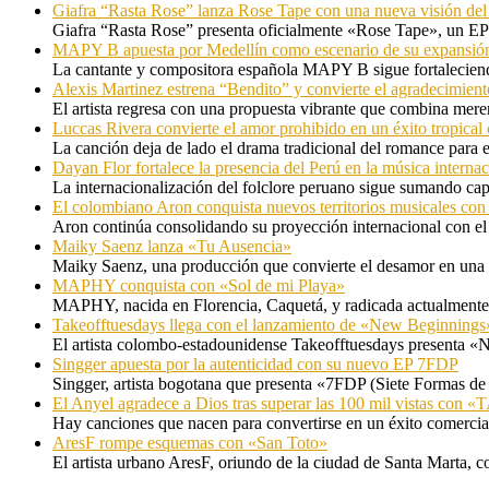
Giafra “Rasta Rose” lanza Rose Tape con una nueva visión de
Giafra “Rasta Rose” presenta oficialmente «Rose Tape», un EP d
MAPY B apuesta por Medellín como escenario de su expansión
La cantante y compositora española MAPY B sigue fortaleciendo
Alexis Martinez estrena “Bendito” y convierte el agradecimient
El artista regresa con una propuesta vibrante que combina me
Luccas Rivera convierte el amor prohibido en un éxito tropica
La canción deja de lado el drama tradicional del romance para 
Dayan Flor fortalece la presencia del Perú en la música internac
La internacionalización del folclore peruano sigue sumando capí
El colombiano Aron conquista nuevos territorios musicales co
Aron continúa consolidando su proyección internacional con el
Maiky Saenz lanza «Tu Ausencia»
Maiky Saenz, una producción que convierte el desamor en una hi
MAPHY conquista con «Sol de mi Playa»
MAPHY, nacida en Florencia, Caquetá, y radicada actualmente e
Takeofftuesdays llega con el lanzamiento de «New Beginnings
El artista colombo-estadounidense Takeofftuesdays presenta «N
Singger apuesta por la autenticidad con su nuevo EP 7FDP
Singger, artista bogotana que presenta «7FDP (Siete Formas de
El Anyel agradece a Dios tras superar las 100 mil vistas con
Hay canciones que nacen para convertirse en un éxito comercia
AresF rompe esquemas con «San Toto»
El artista urbano AresF, oriundo de la ciudad de Santa Marta, c