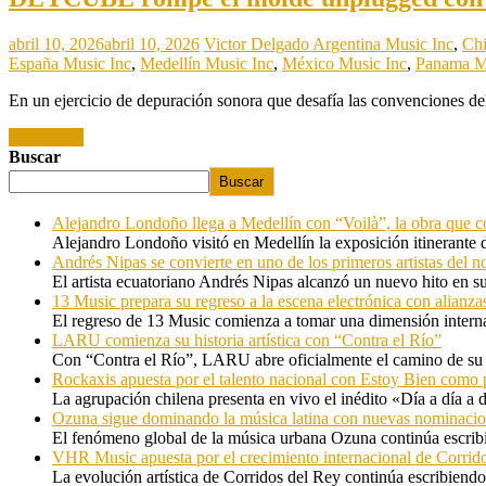
abril 10, 2026
abril 10, 2026
Victor Delgado
Argentina Music Inc
,
Chi
España Music Inc
,
Medellín Music Inc
,
México Music Inc
,
Panama M
En un ejercicio de depuración sonora que desafía las convenciones 
Read more
Buscar
Buscar
Alejandro Londoño llega a Medellín con “Voilà”, la obra que c
Alejandro Londoño visitó en Medellín la exposición itinerante
Andrés Nipas se convierte en uno de los primeros artistas del n
El artista ecuatoriano Andrés Nipas alcanzó un nuevo hito en s
13 Music prepara su regreso a la escena electrónica con alianza
El regreso de 13 Music comienza a tomar una dimensión internac
LARU comienza su historia artística con “Contra el Río”
Con “Contra el Río”, LARU abre oficialmente el camino de su 
Rockaxis apuesta por el talento nacional con Estoy Bien como 
La agrupación chilena presenta en vivo el inédito «Día a día a
Ozuna sigue dominando la música latina con nuevas nominaci
El fenómeno global de la música urbana Ozuna continúa escribie
VHR Music apuesta por el crecimiento internacional de Corrid
La evolución artística de Corridos del Rey continúa escribiendo