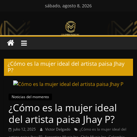
Saltar
sábado, agosto 8, 2026
al
Colombia
contenido
Music
Inc
¿Cómo es la mujer ideal del artista paisa Jhay
Colombia
P?
Music
Inc
Noticias del momento
¿Cómo es la mujer ideal
del artista paisa Jhay P?
julio 12, 2025
Victor Delgado
¿Cómo es la mujer ideal del
,
,
,
artista paisa Jhay P?
Argentina Music Inc
Chile Music Inc
Colombia