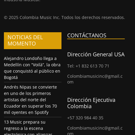
© 2025 Colombia Music Inc. Todos los derechos reservados.
CONTÁCTANOS
NOTICIAS DEL
MOMENTO
Dirección General USA
Alejandro Londoño llega a
Medellín con “Voilà”, la obra
Tel: +1 832 613 70 71
que conquistó al público en
Colombiamusicinc@gmail.c
Bogotá
om
Andrés Nipas se convierte
en uno de los primeros
Dirección Ejecutiva
artistas del norte del
Colombia
Ecuador en superar los 70
mil oyentes en Spotify
+57 320 984 40 35
13 Music prepara su
Colombiamusicinc@gmail.c
regreso a la escena
om
electrónica con alianzas