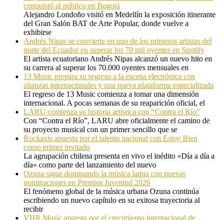
conquistó al público en Bogotá
Alejandro Londoño visitó en Medellín la exposición itinerante
del Gran Salón BAT de Arte Popular, donde vuelve a
exhibirse
Andrés Nipas se convierte en uno de los primeros artistas del
norte del Ecuador en superar los 70 mil oyentes en Spotify
El artista ecuatoriano Andrés Nipas alcanzó un nuevo hito en
su carrera al superar los 70.000 oyentes mensuales en
13 Music prepara su regreso a la escena electrónica con
alianzas internacionales y una nueva plataforma especializada
El regreso de 13 Music comienza a tomar una dimensión
internacional. A pocas semanas de su reaparición oficial, el
LARU comienza su historia artística con “Contra el Río”
Con “Contra el Río”, LARU abre oficialmente el camino de
su proyecto musical con un primer sencillo que se
Rockaxis apuesta por el talento nacional con Estoy Bien
como primer invitado
La agrupación chilena presenta en vivo el inédito «Día a día a
día» como parte del lanzamiento del nuevo
Ozuna sigue dominando la música latina con nuevas
nominaciones en Premios Juventud 2026
El fenómeno global de la música urbana Ozuna continúa
escribiendo un nuevo capítulo en su exitosa trayectoria al
recibir
VHR Music apuesta por el crecimiento internacional de