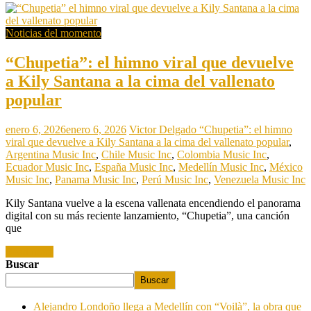
Noticias del momento
“Chupetia”: el himno viral que devuelve
a Kily Santana a la cima del vallenato
popular
enero 6, 2026
enero 6, 2026
Victor Delgado
“Chupetia”: el himno
viral que devuelve a Kily Santana a la cima del vallenato popular
,
Argentina Music Inc
,
Chile Music Inc
,
Colombia Music Inc
,
Ecuador Music Inc
,
España Music Inc
,
Medellín Music Inc
,
México
Music Inc
,
Panama Music Inc
,
Perú Music Inc
,
Venezuela Music Inc
Kily Santana vuelve a la escena vallenata encendiendo el panorama
digital con su más reciente lanzamiento, “Chupetia”, una canción
que
Read more
Buscar
Buscar
Alejandro Londoño llega a Medellín con “Voilà”, la obra que