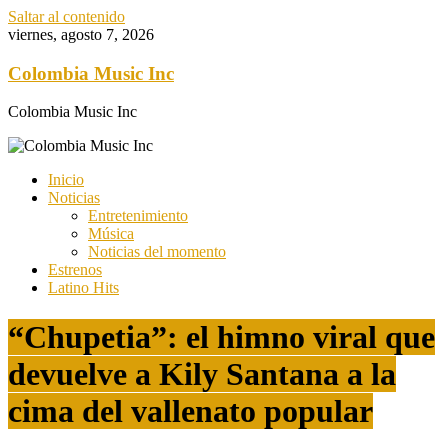
Saltar al contenido
viernes, agosto 7, 2026
Colombia Music Inc
Colombia Music Inc
Inicio
Noticias
Entretenimiento
Música
Noticias del momento
Estrenos
Latino Hits
“Chupetia”: el himno viral que
devuelve a Kily Santana a la
cima del vallenato popular