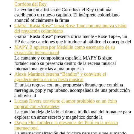
Corridos del Rey
La evolución artística de Corridos del Rey continúa
escribiendo un nuevo capítulo. El intérprete colombiano
anunció oficialmente la firma
Giafra “Rasta Rose” lanza Rose Tape con una nueva visión
del reggaetón colombiano
Giafra “Rasta Rose” presenta oficialmente «Rose Tape», un
EP de siete canciones que introduce al público el concepto del
MAPY B apuesta por Medellín como escenario de su
expansión internacional
La cantante y compositora española MAPY B sigue
fortaleciendo su presencia dentro de la escena musical
internacional gracias a una propuesta
Alexis Martinez estrena “Bendito” y convierte el
agradecimiento en una fiesta musical
El artista regresa con una propuesta vibrante que combina
merengue, pop y rap urbano, acompañada de una producción
audiovisual
Luccas Rivera convierte el amor prohibido en un éxito
tropical con «Amantes»
La canción deja de lado el drama tradicional del romance para
explorar un amor secreto y magnético donde la
Dayan Flor fortalece la presencia del Perú en la música
internacional
La internacionalización del folclore peruano sigue sumando