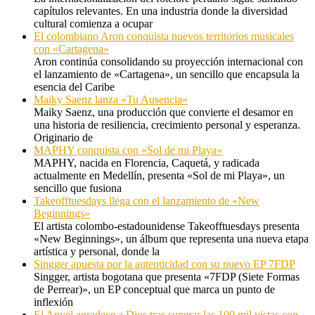
capítulos relevantes. En una industria donde la diversidad
cultural comienza a ocupar
El colombiano Aron conquista nuevos territorios musicales
con «Cartagena»
Aron continúa consolidando su proyección internacional con
el lanzamiento de «Cartagena», un sencillo que encapsula la
esencia del Caribe
Maiky Saenz lanza «Tu Ausencia»
Maiky Saenz, una producción que convierte el desamor en
una historia de resiliencia, crecimiento personal y esperanza.
Originario de
MAPHY conquista con «Sol de mi Playa»
MAPHY, nacida en Florencia, Caquetá, y radicada
actualmente en Medellín, presenta «Sol de mi Playa», un
sencillo que fusiona
Takeofftuesdays llega con el lanzamiento de «New
Beginnings»
El artista colombo-estadounidense Takeofftuesdays presenta
«New Beginnings», un álbum que representa una nueva etapa
artística y personal, donde la
Singger apuesta por la autenticidad con su nuevo EP 7FDP
Singger, artista bogotana que presenta «7FDP (Siete Formas
de Perrear)», un EP conceptual que marca un punto de
inflexión
El Anyel agradece a Dios tras superar las 100 mil vistas con