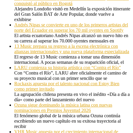
conquistó al público en Bogotá
Alejandro Londoño visitó en Medellín la exposición itinerante
del Gran Salón BAT de Arte Popular, donde vuelve a
exhibirse
Andrés Nipas se convierte en uno de los primeros artistas del
norte del Ecuador en superar los 70 mil oyentes en Spotify
El artista ecuatoriano Andrés Nipas alcanzó un nuevo hito en
su carrera al superar los 70.000 oyentes mensuales en
13 Music prepara su regreso a la escena electrónica con
alianzas internacionales y una nueva plataforma especializada
El regreso de 13 Music comienza a tomar una dimensión
internacional. A pocas semanas de su reaparición oficial, el
LARU comienza su historia artística con “Contra el Río”
Con “Contra el Río”, LARU abre oficialmente el camino de
su proyecto musical con un primer sencillo que se
Rockaxis apuesta por el talento nacional con Estoy Bien
como primer invitado
La agrupación chilena presenta en vivo el inédito «Día a día a
día» como parte del lanzamiento del nuevo
Ozuna sigue dominando la música latina con nuevas
nominaciones en Premios Juventud 2026
El fenómeno global de la música urbana Ozuna continúa
escribiendo un nuevo capítulo en su exitosa trayectoria al
recibir
VHR Music apuesta por el crecimiento internacional de