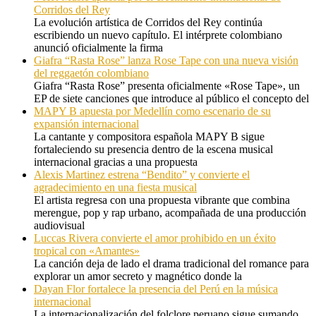
Corridos del Rey
La evolución artística de Corridos del Rey continúa
escribiendo un nuevo capítulo. El intérprete colombiano
anunció oficialmente la firma
Giafra “Rasta Rose” lanza Rose Tape con una nueva visión
del reggaetón colombiano
Giafra “Rasta Rose” presenta oficialmente «Rose Tape», un
EP de siete canciones que introduce al público el concepto del
MAPY B apuesta por Medellín como escenario de su
expansión internacional
La cantante y compositora española MAPY B sigue
fortaleciendo su presencia dentro de la escena musical
internacional gracias a una propuesta
Alexis Martinez estrena “Bendito” y convierte el
agradecimiento en una fiesta musical
El artista regresa con una propuesta vibrante que combina
merengue, pop y rap urbano, acompañada de una producción
audiovisual
Luccas Rivera convierte el amor prohibido en un éxito
tropical con «Amantes»
La canción deja de lado el drama tradicional del romance para
explorar un amor secreto y magnético donde la
Dayan Flor fortalece la presencia del Perú en la música
internacional
La internacionalización del folclore peruano sigue sumando