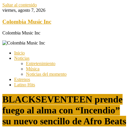
Saltar al contenido
viernes, agosto 7, 2026
Colombia Music Inc
Colombia Music Inc
Inicio
Noticias
Entretenimiento
Música
Noticias del momento
Estrenos
Latino Hits
BLACKSEVENTEEN prende
fuego al alma con “Incendio”
su nuevo sencillo de Afro Beats