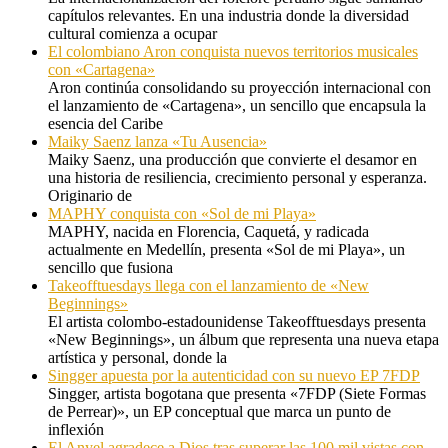
capítulos relevantes. En una industria donde la diversidad
cultural comienza a ocupar
El colombiano Aron conquista nuevos territorios musicales
con «Cartagena»
Aron continúa consolidando su proyección internacional con
el lanzamiento de «Cartagena», un sencillo que encapsula la
esencia del Caribe
Maiky Saenz lanza «Tu Ausencia»
Maiky Saenz, una producción que convierte el desamor en
una historia de resiliencia, crecimiento personal y esperanza.
Originario de
MAPHY conquista con «Sol de mi Playa»
MAPHY, nacida en Florencia, Caquetá, y radicada
actualmente en Medellín, presenta «Sol de mi Playa», un
sencillo que fusiona
Takeofftuesdays llega con el lanzamiento de «New
Beginnings»
El artista colombo-estadounidense Takeofftuesdays presenta
«New Beginnings», un álbum que representa una nueva etapa
artística y personal, donde la
Singger apuesta por la autenticidad con su nuevo EP 7FDP
Singger, artista bogotana que presenta «7FDP (Siete Formas
de Perrear)», un EP conceptual que marca un punto de
inflexión
El Anyel agradece a Dios tras superar las 100 mil vistas con