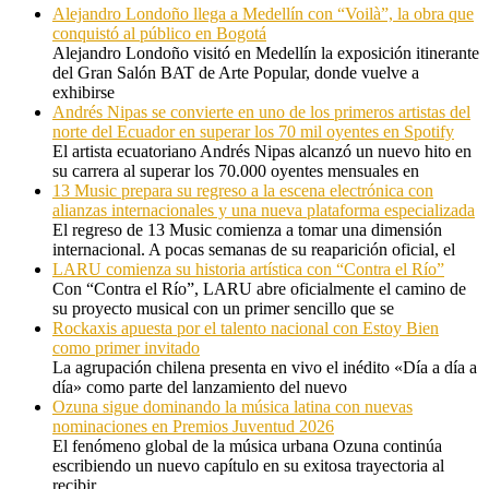
Alejandro Londoño llega a Medellín con “Voilà”, la obra que
conquistó al público en Bogotá
Alejandro Londoño visitó en Medellín la exposición itinerante
del Gran Salón BAT de Arte Popular, donde vuelve a
exhibirse
Andrés Nipas se convierte en uno de los primeros artistas del
norte del Ecuador en superar los 70 mil oyentes en Spotify
El artista ecuatoriano Andrés Nipas alcanzó un nuevo hito en
su carrera al superar los 70.000 oyentes mensuales en
13 Music prepara su regreso a la escena electrónica con
alianzas internacionales y una nueva plataforma especializada
El regreso de 13 Music comienza a tomar una dimensión
internacional. A pocas semanas de su reaparición oficial, el
LARU comienza su historia artística con “Contra el Río”
Con “Contra el Río”, LARU abre oficialmente el camino de
su proyecto musical con un primer sencillo que se
Rockaxis apuesta por el talento nacional con Estoy Bien
como primer invitado
La agrupación chilena presenta en vivo el inédito «Día a día a
día» como parte del lanzamiento del nuevo
Ozuna sigue dominando la música latina con nuevas
nominaciones en Premios Juventud 2026
El fenómeno global de la música urbana Ozuna continúa
escribiendo un nuevo capítulo en su exitosa trayectoria al
recibir