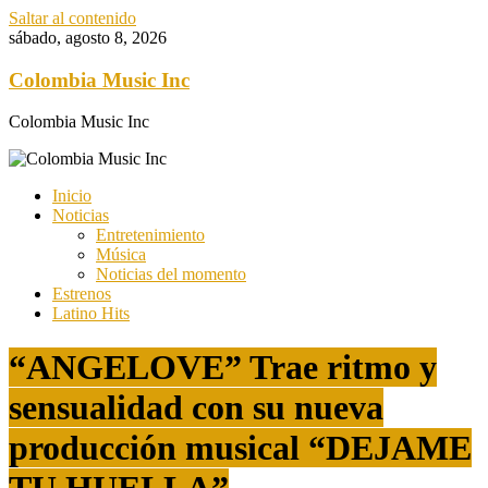
Saltar al contenido
sábado, agosto 8, 2026
Colombia Music Inc
Colombia Music Inc
Inicio
Noticias
Entretenimiento
Música
Noticias del momento
Estrenos
Latino Hits
“ANGELOVE” Trae ritmo y
sensualidad con su nueva
producción musical “DEJAME
TU HUELLA”