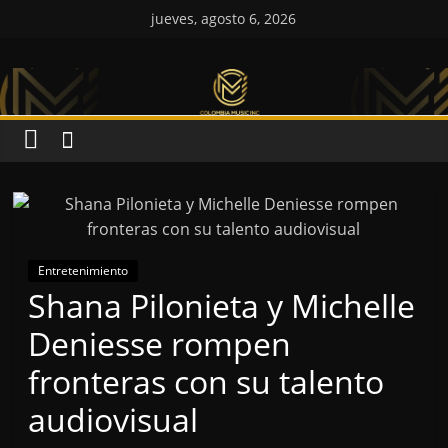
Saltar
jueves, agosto 6, 2026
al
Colombia
contenido
Music
Inc
Colombia
Music
Inc
Entretenimiento
Shana Pilonieta y Michelle
Deniesse rompen
fronteras con su talento
audiovisual