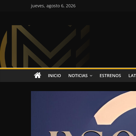
Saltar
jueves, agosto 6, 2026
al
contenido
Colombia
Music
Inc
Colombia
INICIO
NOTICIAS
ESTRENOS
LAT
Music
Inc