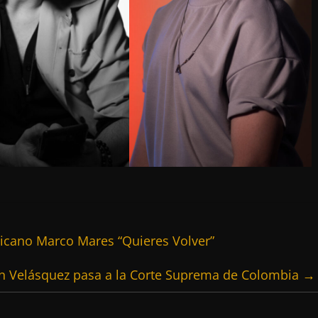
xicano Marco Mares “Quieres Volver”
n Velásquez pasa a la Corte Suprema de Colombia
→