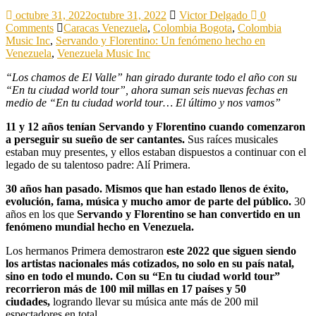
octubre 31, 2022
octubre 31, 2022
Victor Delgado
0
Comments
Caracas Venezuela
,
Colombia Bogota
,
Colombia
Music Inc
,
Servando y Florentino: Un fenómeno hecho en
Venezuela
,
Venezuela Music Inc
“Los chamos de El Valle” han girado durante todo el año con su
“En tu ciudad world tour”, ahora suman seis nuevas fechas en
medio de “En tu ciudad world tour… El último y nos vamos”
11 y 12 años tenían Servando y Florentino cuando comenzaron
a perseguir su sueño de ser cantantes.
Sus raíces musicales
estaban muy presentes, y ellos estaban dispuestos a continuar con el
legado de su talentoso padre: Alí Primera.
30 años han pasado. Mismos que han estado llenos de éxito,
evolución, fama, música y mucho amor de parte del público.
30
años en los que
Servando y Florentino se han convertido en un
fenómeno mundial hecho en Venezuela.
Los hermanos Primera demostraron
este 2022 que siguen siendo
los artistas nacionales más cotizados, no solo en su país natal,
sino en todo el mundo. Con su “En tu ciudad world tour”
recorrieron más de 100 mil millas en 17 países y 50
ciudades,
logrando llevar su música ante más de 200 mil
espectadores en total.