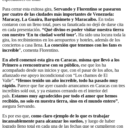
Para cerrar esta exitosa gira,
Servando y Florentino se pasearon
por cuatro de las ciudades más importantes de Venezuela:
Maracay, La Guaira, Barquisimeto y Maracaibo.
En todas
contaron con un lleno total, pues su fanaticada no dejó de darse cita
en cada presentación.
“Qué divino es poder visitar nuestra tierra
con nuestro ‘En tu ciudad world tour’.
Ha sido una locura toda la
gira, los recibimientos en los aeropuertos y hoteles, además de los
conciertos a casa llena.
La conexión que tenemos con los fans es
increíble
”, comenta Florentino.
En abril comenzó esta gira en Caracas
,
misma que llevó a los
Primero a reencontrarse con su público,
ese que los ha
acompañado desde sus inicios y que, con el pasar de los años, ha
afianzado ese apoyo incondicional con “Los chamos de El
Valle”.
“Hemos tenido un año increíble, todo ha pasado muy
rápido.
Parece que fue ayer cuando arrancamos en Caracas con tres
increíbles sold out, y ya estamos cerrando en el interior del
país.
Estamos muy agradecidos por todo el amor que hemos
recibido, no solo en nuestra tierra, sino en el mundo entero”
,
asegura Servando.
Es por eso que,
como claro ejemplo de lo que es trabajar
incansablemente para alcanzar los sueños,
y luego de haber
logrado lleno total en cada una de las fechas que se cumplieron con