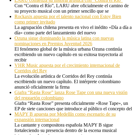
LARU comienza su historia artística con “Contra el Río”
Con “Contra el Río”, LARU abre oficialmente el camino de
su proyecto musical con un primer sencillo que se
Rockaxis apuesta por el talento nacional con Estoy Bien
como primer invitado
La agrupación chilena presenta en vivo el inédito «Día a día a
día» como parte del lanzamiento del nuevo
Ozuna sigue dominando la música latina con nuevas
nominaciones en Premios Juventud 2026
El fenómeno global de la música urbana Ozuna continúa
escribiendo un nuevo capítulo en su exitosa trayectoria al
recibir
VHR Music apuesta por el crecimiento internacional de
Corridos del Rey
La evolución artística de Corridos del Rey continúa
escribiendo un nuevo capítulo. El intérprete colombiano
anunció oficialmente la firma
Giafra “Rasta Rose” lanza Rose Tape con una nueva visión
del reggaetón colombiano
Giafra “Rasta Rose” presenta oficialmente «Rose Tape», un
EP de siete canciones que introduce al público el concepto del
MAPY B apuesta por Medellín como escenario de su
expansión internacional
La cantante y compositora española MAPY B sigue
fortaleciendo su presencia dentro de la escena musical