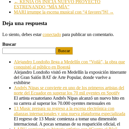
←
KENIA OS INICIA NUEVO PROYECTO
ESTRENANDO “MÍA MÍA”
MARI irrumpe la escena musical con “4 favores”￼
→
Deja una respuesta
Lo siento, debes estar
conectado
para publicar un comentario.
Buscar
Buscar
Alejandro Londoño llega a Medellín con “Voilà”, la obra que
conquistó al público en Bogotá
Alejandro Londoño visitó en Medellín la exposición itinerante
del Gran Salón BAT de Arte Popular, donde vuelve a
exhibirse
Andrés Nipas se convierte en uno de los primeros artistas del
norte del Ecuador en superar los 70 mil oyentes en Spotify
El artista ecuatoriano Andrés Nipas alcanzó un nuevo hito en
su carrera al superar los 70.000 oyentes mensuales en
13 Music prepara su regreso a la escena electrónica con
alianzas internacionales y una nueva plataforma especializada
El regreso de 13 Music comienza a tomar una dimensión
internacional. A pocas semanas de su reaparición oficial, el