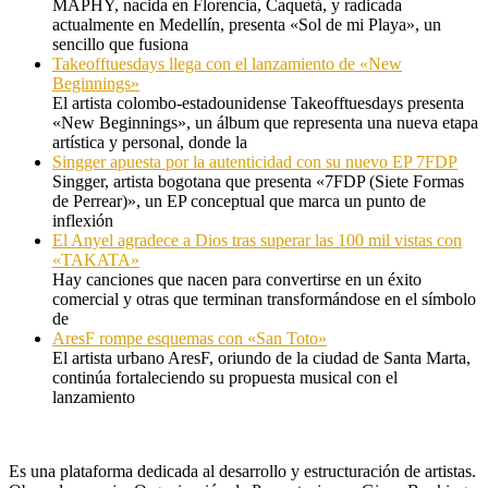
MAPHY, nacida en Florencia, Caquetá, y radicada
actualmente en Medellín, presenta «Sol de mi Playa», un
sencillo que fusiona
Takeofftuesdays llega con el lanzamiento de «New
Beginnings»
El artista colombo-estadounidense Takeofftuesdays presenta
«New Beginnings», un álbum que representa una nueva etapa
artística y personal, donde la
Singger apuesta por la autenticidad con su nuevo EP 7FDP
Singger, artista bogotana que presenta «7FDP (Siete Formas
de Perrear)», un EP conceptual que marca un punto de
inflexión
El Anyel agradece a Dios tras superar las 100 mil vistas con
«TAKATA»
Hay canciones que nacen para convertirse en un éxito
comercial y otras que terminan transformándose en el símbolo
de
AresF rompe esquemas con «San Toto»
El artista urbano AresF, oriundo de la ciudad de Santa Marta,
continúa fortaleciendo su propuesta musical con el
lanzamiento
Es una plataforma dedicada al desarrollo y estructuración de artistas.