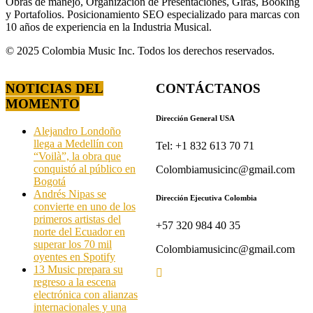
Obras de manejo, Organización de Presentaciones, Giras, Booking
y Portafolios. Posicionamiento SEO especializado para marcas con
10 años de experiencia en la Industria Musical.
© 2025 Colombia Music Inc. Todos los derechos reservados.
NOTICIAS DEL
CONTÁCTANOS
MOMENTO
Dirección General USA
Alejandro Londoño
llega a Medellín con
Tel: +1 832 613 70 71
“Voilà”, la obra que
conquistó al público en
Colombiamusicinc@gmail.com
Bogotá
Andrés Nipas se
Dirección Ejecutiva Colombia
convierte en uno de los
primeros artistas del
+57 320 984 40 35
norte del Ecuador en
superar los 70 mil
Colombiamusicinc@gmail.com
oyentes en Spotify
13 Music prepara su
regreso a la escena
electrónica con alianzas
internacionales y una