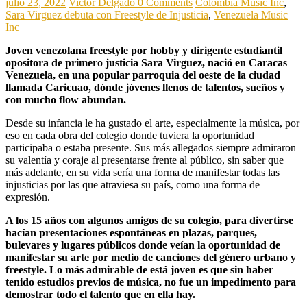
julio 23, 2022
Victor Delgado
0 Comments
Colombia Music Inc
,
Sara Virguez debuta con Freestyle de Injusticia
,
Venezuela Music
Inc
Joven venezolana freestyle por hobby y dirigente estudiantil
opositora de primero justicia Sara Virguez, nació en Caracas
Venezuela, en una popular parroquia del oeste de la ciudad
llamada Caricuao, dónde jóvenes llenos de talentos, sueños y
con mucho flow abundan.
Desde su infancia le ha gustado el arte, especialmente la música, por
eso en cada obra del colegio donde tuviera la oportunidad
participaba o estaba presente. Sus más allegados siempre admiraron
su valentía y coraje al presentarse frente al público, sin saber que
más adelante, en su vida sería una forma de manifestar todas las
injusticias por las que atraviesa su país, como una forma de
expresión.
A los 15 años con algunos amigos de su colegio, para divertirse
hacían presentaciones espontáneas en plazas, parques,
bulevares y lugares públicos donde veían la oportunidad de
manifestar su arte por medio de canciones del género urbano y
freestyle. Lo más admirable de está joven es que sin haber
tenido estudios previos de música, no fue un impedimento para
demostrar todo el talento que en ella hay.