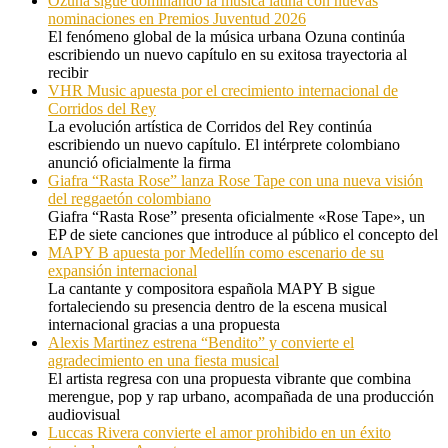
Ozuna sigue dominando la música latina con nuevas
nominaciones en Premios Juventud 2026
El fenómeno global de la música urbana Ozuna continúa
escribiendo un nuevo capítulo en su exitosa trayectoria al
recibir
VHR Music apuesta por el crecimiento internacional de
Corridos del Rey
La evolución artística de Corridos del Rey continúa
escribiendo un nuevo capítulo. El intérprete colombiano
anunció oficialmente la firma
Giafra “Rasta Rose” lanza Rose Tape con una nueva visión
del reggaetón colombiano
Giafra “Rasta Rose” presenta oficialmente «Rose Tape», un
EP de siete canciones que introduce al público el concepto del
MAPY B apuesta por Medellín como escenario de su
expansión internacional
La cantante y compositora española MAPY B sigue
fortaleciendo su presencia dentro de la escena musical
internacional gracias a una propuesta
Alexis Martinez estrena “Bendito” y convierte el
agradecimiento en una fiesta musical
El artista regresa con una propuesta vibrante que combina
merengue, pop y rap urbano, acompañada de una producción
audiovisual
Luccas Rivera convierte el amor prohibido en un éxito