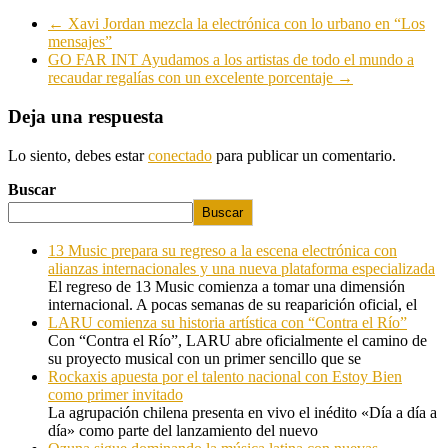
←
Xavi Jordan mezcla la electrónica con lo urbano en “Los
mensajes”
GO FAR INT Ayudamos a los artistas de todo el mundo a
recaudar regalías con un excelente porcentaje
→
Deja una respuesta
Lo siento, debes estar
conectado
para publicar un comentario.
Buscar
Buscar
13 Music prepara su regreso a la escena electrónica con
alianzas internacionales y una nueva plataforma especializada
El regreso de 13 Music comienza a tomar una dimensión
internacional. A pocas semanas de su reaparición oficial, el
LARU comienza su historia artística con “Contra el Río”
Con “Contra el Río”, LARU abre oficialmente el camino de
su proyecto musical con un primer sencillo que se
Rockaxis apuesta por el talento nacional con Estoy Bien
como primer invitado
La agrupación chilena presenta en vivo el inédito «Día a día a
día» como parte del lanzamiento del nuevo