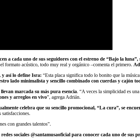
n a cada uno de sus seguidores con el estreno de “Bajo la luna”, s
 el formato acústico, todo muy real y orgánico –comenta el primero.
Ade
 así lo define Isra:
“Esta placa significa todo lo bonito que la músic
stro lado minimalista y sencillo combinado con cuerdas y cajón to
 llevan marcada su más pura esencia
. “A veces la simplicidad es una
nes y arreglos en vivo
”, agrega Adrián.
ualmente celebra que su sencillo promocional, “La cura”, se encue
 satisfacciones.
ones con grandes talentos”.
s redes sociales @santamusaoficial para conocer cada uno de sus p