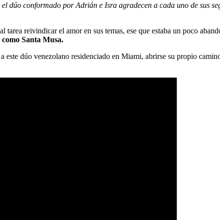
 el dúo conformado por Adrián e Isra agradecen a cada uno de sus se
al tarea reivindicar el amor en sus temas, ese que estaba un poco aband
do como Santa Musa.
a este dúo venezolano residenciado en Miami, abrirse su propio camino 