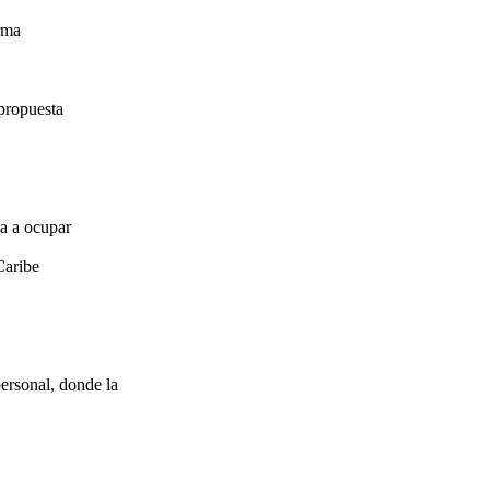
irma
propuesta
za a ocupar
Caribe
ersonal, donde la