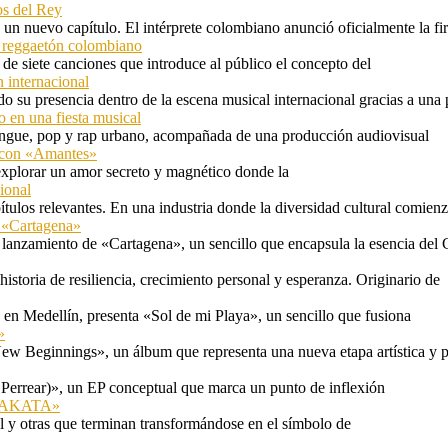
os del Rey
 un nuevo capítulo. El intérprete colombiano anunció oficialmente la f
l reggaetón colombiano
e siete canciones que introduce al público el concepto del
 internacional
 su presencia dentro de la escena musical internacional gracias a una 
o en una fiesta musical
rengue, pop y rap urbano, acompañada de una producción audiovisual
l con «Amantes»
explorar un amor secreto y magnético donde la
ional
tulos relevantes. En una industria donde la diversidad cultural comien
n «Cartagena»
 lanzamiento de «Cartagena», un sencillo que encapsula la esencia del 
storia de resiliencia, crecimiento personal y esperanza. Originario de
n Medellín, presenta «Sol de mi Playa», un sencillo que fusiona
»
ew Beginnings», un álbum que representa una nueva etapa artística y p
 Perrear)», un EP conceptual que marca un punto de inflexión
 «TAKATA»
l y otras que terminan transformándose en el símbolo de