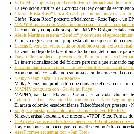
VHR Music apuesta por el crecimiento internacional de Corrid
La evolución artística de Corridos del Rey continúa escribiendo
Giafra “Rasta Rose” lanza Rose Tape con una nueva visión de
Giafra “Rasta Rose” presenta oficialmente «Rose Tape», un EP d
MAPY B apuesta por Medellín como escenario de su expansión
La cantante y compositora española MAPY B sigue fortaleciendo
Alexis Martinez estrena “Bendito” y convierte el agradecimient
El artista regresa con una propuesta vibrante que combina me
Luccas Rivera convierte el amor prohibido en un éxito tropica
La canción deja de lado el drama tradicional del romance para 
Dayan Flor fortalece la presencia del Perú en la música internac
La internacionalización del folclore peruano sigue sumando capí
El colombiano Aron conquista nuevos territorios musicales co
Aron continúa consolidando su proyección internacional con el
Maiky Saenz lanza «Tu Ausencia»
Maiky Saenz, una producción que convierte el desamor en una hi
MAPHY conquista con «Sol de mi Playa»
MAPHY, nacida en Florencia, Caquetá, y radicada actualmente e
Takeofftuesdays llega con el lanzamiento de «New Beginnings
El artista colombo-estadounidense Takeofftuesdays presenta «N
Singger apuesta por la autenticidad con su nuevo EP 7FDP
Singger, artista bogotana que presenta «7FDP (Siete Formas de
El Anyel agradece a Dios tras superar las 100 mil vistas con
Hay canciones que nacen para convertirse en un éxito comercia
AresF rompe esquemas con «San Toto»