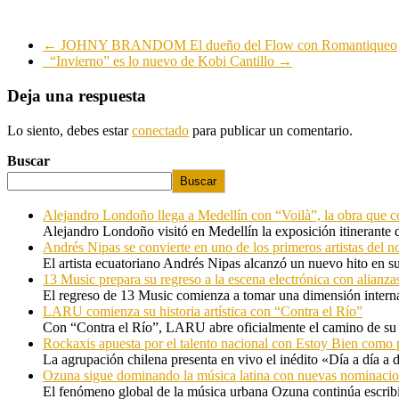
←
JOHNY BRANDOM El dueño del Flow con Romantiqueo
“Invierno” es lo nuevo de Kobi Cantillo
→
Deja una respuesta
Lo siento, debes estar
conectado
para publicar un comentario.
Buscar
Buscar
Alejandro Londoño llega a Medellín con “Voilà”, la obra que c
Alejandro Londoño visitó en Medellín la exposición itinerante
Andrés Nipas se convierte en uno de los primeros artistas del n
El artista ecuatoriano Andrés Nipas alcanzó un nuevo hito en s
13 Music prepara su regreso a la escena electrónica con alianza
El regreso de 13 Music comienza a tomar una dimensión internac
LARU comienza su historia artística con “Contra el Río”
Con “Contra el Río”, LARU abre oficialmente el camino de su 
Rockaxis apuesta por el talento nacional con Estoy Bien como 
La agrupación chilena presenta en vivo el inédito «Día a día a
Ozuna sigue dominando la música latina con nuevas nominaci
El fenómeno global de la música urbana Ozuna continúa escribie