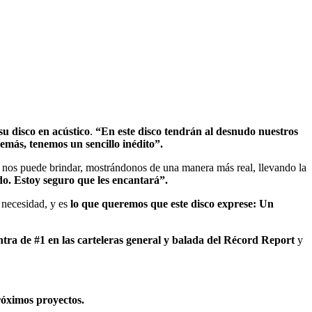
u disco en acústico
.
“En este disco tendrán al desnudo nuestros
más, tenemos un sencillo inédito”.
a nos puede brindar, mostrándonos de una manera más real, llevando la
do. Estoy seguro que les encantará”.
 necesidad, y es
lo que queremos que este disco exprese: Un
ntra de #1 en las carteleras general y balada del Récord Report
y
róximos proyectos.