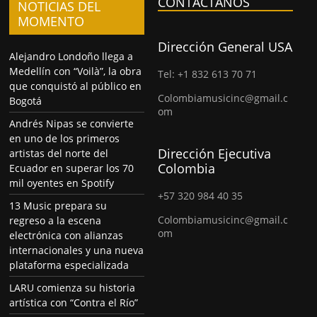
CONTÁCTANOS
NOTICIAS DEL
MOMENTO
Dirección General USA
Alejandro Londoño llega a
Medellín con “Voilà”, la obra
Tel: +1 832 613 70 71
que conquistó al público en
Colombiamusicinc@gmail.c
Bogotá
om
Andrés Nipas se convierte
en uno de los primeros
Dirección Ejecutiva
artistas del norte del
Colombia
Ecuador en superar los 70
mil oyentes en Spotify
+57 320 984 40 35
13 Music prepara su
Colombiamusicinc@gmail.c
regreso a la escena
om
electrónica con alianzas
internacionales y una nueva
plataforma especializada
LARU comienza su historia
artística con “Contra el Río”