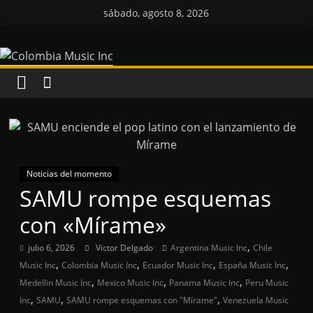
Saltar
sábado, agosto 8, 2026
al
Colombia
contenido
Music
Inc
Colombia
Music
Noticias del momento
Inc
SAMU rompe esquemas
con «Mírame»
,
julio 6, 2026
Victor Delgado
Argentina Music Inc
Chile
,
,
,
,
Music Inc
Colombia Music Inc
Ecuador Music Inc
España Music Inc
,
,
,
Medellin Music Inc
Mexico Music Inc
Panama Music Inc
Peru Music
,
,
,
Inc
SAMU
SAMU rompe esquemas con "Mírame"
Venezuela Music