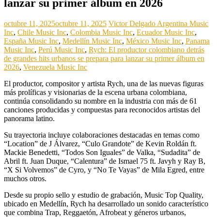
lanzar su primer álbum en 2026
octubre 11, 2025
octubre 11, 2025
Victor Delgado
Argentina Music
Inc
,
Chile Music Inc
,
Colombia Music Inc
,
Ecuador Music Inc
,
España Music Inc
,
Medellín Music Inc
,
México Music Inc
,
Panama
Music Inc
,
Perú Music Inc
,
Rych: El productor colombiano detrás
de grandes hits urbanos se prepara para lanzar su primer álbum en
2026
,
Venezuela Music Inc
El productor, compositor y artista Rych, una de las nuevas figuras
más prolíficas y visionarias de la escena urbana colombiana,
continúa consolidando su nombre en la industria con más de 61
canciones producidas y compuestas para reconocidos artistas del
panorama latino.
Su trayectoria incluye colaboraciones destacadas en temas como
“Location” de J Álvarez, “Culo Grandote” de Kevin Roldán ft.
Mackie Benedetti, “Todos Son Iguales” de Valka, “Sudadita” de
Abril ft. Juan Duque, “Calentura” de Ismael 75 ft. Javyh y Ray B,
“X Si Volvemos” de Cyro, y “No Te Vayas” de Mila Egred, entre
muchos otros.
Desde su propio sello y estudio de grabación, Music Top Quality,
ubicado en Medellín, Rych ha desarrollado un sonido característico
que combina Trap, Reggaetón, Afrobeat y géneros urbanos,