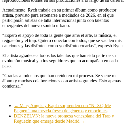
reproducciones totales en sus producciones a lo largo de su carrera.
Actualmente, Rych trabaja en su primer álbum como productor
artista, previsto para estrenarse a mediados de 2026, en el que
participarán artistas de talla internacional junto con talentos
emergentes del nuevo sonido urbano.
“Espero el apoyo de toda la gente que ama el arte, la música, el
reggaetón y el trap. Quiero conectar con todos, que se vacilen mis
canciones y las disfruten como yo disfruto crearlas”, expresó Rych.
El artista agradece a todos los talentos que han sido parte de su
evolución musical y a los seguidores que lo acompañan en cada
paso.
“Gracias a todos los que han creído en mi proceso. Se viene mi
álbum y muchas colaboraciones con artistas grandes. Esto apenas
comienza.”
←
Mary Angels y Kapla sorprenden con “Ni XQ Me
Paguen” una mezcla fresca de géneros y emociones
DENZELVN: la nueva promesa venezolana del Trap y
Reguetón que emerge desde Madrid
→