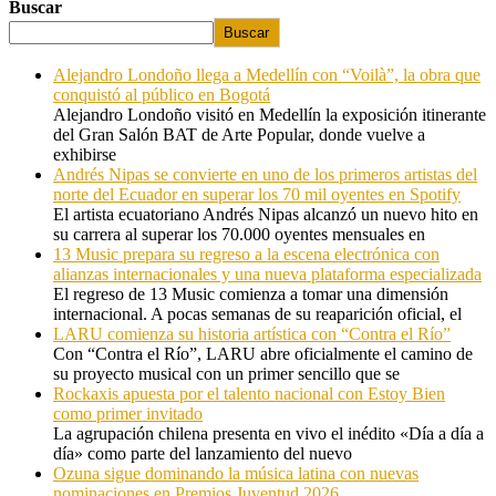
Buscar
Buscar
Alejandro Londoño llega a Medellín con “Voilà”, la obra que
conquistó al público en Bogotá
Alejandro Londoño visitó en Medellín la exposición itinerante
del Gran Salón BAT de Arte Popular, donde vuelve a
exhibirse
Andrés Nipas se convierte en uno de los primeros artistas del
norte del Ecuador en superar los 70 mil oyentes en Spotify
El artista ecuatoriano Andrés Nipas alcanzó un nuevo hito en
su carrera al superar los 70.000 oyentes mensuales en
13 Music prepara su regreso a la escena electrónica con
alianzas internacionales y una nueva plataforma especializada
El regreso de 13 Music comienza a tomar una dimensión
internacional. A pocas semanas de su reaparición oficial, el
LARU comienza su historia artística con “Contra el Río”
Con “Contra el Río”, LARU abre oficialmente el camino de
su proyecto musical con un primer sencillo que se
Rockaxis apuesta por el talento nacional con Estoy Bien
como primer invitado
La agrupación chilena presenta en vivo el inédito «Día a día a
día» como parte del lanzamiento del nuevo
Ozuna sigue dominando la música latina con nuevas
nominaciones en Premios Juventud 2026