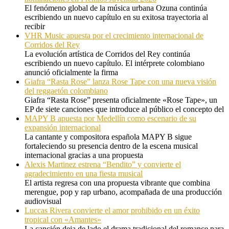
El fenómeno global de la música urbana Ozuna continúa
escribiendo un nuevo capítulo en su exitosa trayectoria al
recibir
VHR Music apuesta por el crecimiento internacional de
Corridos del Rey
La evolución artística de Corridos del Rey continúa
escribiendo un nuevo capítulo. El intérprete colombiano
anunció oficialmente la firma
Giafra “Rasta Rose” lanza Rose Tape con una nueva visión
del reggaetón colombiano
Giafra “Rasta Rose” presenta oficialmente «Rose Tape», un
EP de siete canciones que introduce al público el concepto del
MAPY B apuesta por Medellín como escenario de su
expansión internacional
La cantante y compositora española MAPY B sigue
fortaleciendo su presencia dentro de la escena musical
internacional gracias a una propuesta
Alexis Martinez estrena “Bendito” y convierte el
agradecimiento en una fiesta musical
El artista regresa con una propuesta vibrante que combina
merengue, pop y rap urbano, acompañada de una producción
audiovisual
Luccas Rivera convierte el amor prohibido en un éxito
tropical con «Amantes»
La canción deja de lado el drama tradicional del romance para