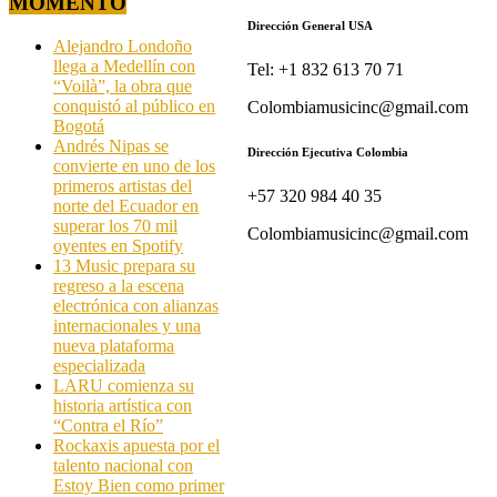
MOMENTO
Dirección General USA
Alejandro Londoño
llega a Medellín con
Tel: +1 832 613 70 71
“Voilà”, la obra que
conquistó al público en
Colombiamusicinc@gmail.com
Bogotá
Andrés Nipas se
Dirección Ejecutiva Colombia
convierte en uno de los
primeros artistas del
+57 320 984 40 35
norte del Ecuador en
superar los 70 mil
Colombiamusicinc@gmail.com
oyentes en Spotify
13 Music prepara su
regreso a la escena
electrónica con alianzas
internacionales y una
nueva plataforma
especializada
LARU comienza su
historia artística con
“Contra el Río”
Rockaxis apuesta por el
talento nacional con
Estoy Bien como primer