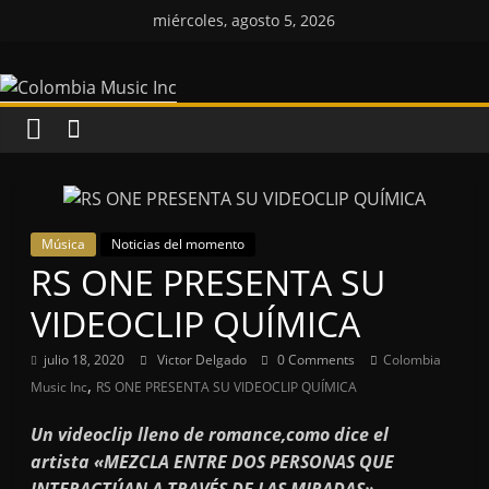
Saltar
miércoles, agosto 5, 2026
al
Colombia
contenido
Music
Inc
Colombia
Música
Noticias del momento
Music
RS ONE PRESENTA SU
Inc
VIDEOCLIP QUÍMICA
julio 18, 2020
Victor Delgado
0 Comments
Colombia
,
Music Inc
RS ONE PRESENTA SU VIDEOCLIP QUÍMICA
Un videoclip lleno de romance,como dice el
artista «MEZCLA ENTRE DOS PERSONAS QUE