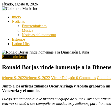
Saltar
sábado, agosto 8, 2026
al
contenido
Colombia
Inicio
Music
Noticias
Inc
Entretenimiento
Música
Colombia
Noticias del momento
Music
Estrenos
Inc
Latino Hits
Entretenimiento
Ronald Borjas rinde homenaje a la Dimens
febrero 9, 2022
febrero 9, 2022
Victor Delgado
0 Comments
Colombi
Junto a los artistas zulianos Oscar Arriaga y Acosta grabaron un 
Venezuela y el mundo.
Luego del llamado que le hiciera el equipo de ‘Free Cover Venezuela
esta vez se unió a sus compañeros musicales y zulianos, para homena