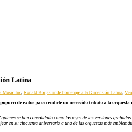
ión Latina
a Music Inc
,
Ronald Borjas rinde homenaje a la Dimensión Latina
,
Ven
popurrí de éxitos para rendirle un merecido tributo a la orquesta 
’ quienes se han consolidado como los reyes de las versiones grabada
jear en su cincuenta aniversario a una de las orquestas más emblemáti