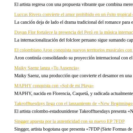
El artista regresa con una propuesta vibrante que combina me
Luccas Rivera convierte el amor prohibido en un éxito tropica
La canción deja de lado el drama tradicional del romance para 
Dayan Flor fortalece la presencia del Perú en la música internac
La internacionalización del folclore peruano sigue sumando capí
El colombiano Aron conquista nuevos territorios musicales co
Aron continúa consolidando su proyección internacional con el
Maiky Saenz lanza «Tu Ausencia»
Maiky Saenz, una producción que convierte el desamor en una hi
MAPHY conquista con «Sol de mi Playa»
MAPHY, nacida en Florencia, Caquetá, y radicada actualmente e
Takeofftuesdays llega con el lanzamiento de «New Beginnings
El artista colombo-estadounidense Takeofftuesdays presenta «N
Singger apuesta por la autenticidad con su nuevo EP 7FDP
Singger, artista bogotana que presenta «7FDP (Siete Formas de