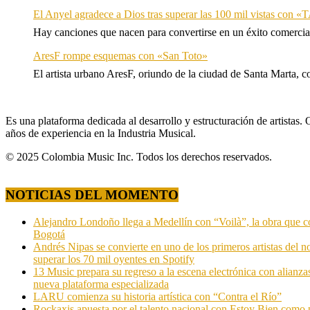
El Anyel agradece a Dios tras superar las 100 mil vistas con
Hay canciones que nacen para convertirse en un éxito comercia
AresF rompe esquemas con «San Toto»
El artista urbano AresF, oriundo de la ciudad de Santa Marta, c
Es una plataforma dedicada al desarrollo y estructuración de artista
años de experiencia en la Industria Musical.
© 2025 Colombia Music Inc. Todos los derechos reservados.
NOTICIAS DEL MOMENTO
Alejandro Londoño llega a Medellín con “Voilà”, la obra que c
Bogotá
Andrés Nipas se convierte en uno de los primeros artistas del n
superar los 70 mil oyentes en Spotify
13 Music prepara su regreso a la escena electrónica con alianza
nueva plataforma especializada
LARU comienza su historia artística con “Contra el Río”
Rockaxis apuesta por el talento nacional con Estoy Bien como 