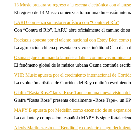
13 Music prepara su regreso a la escena electrónica con alianza
El regreso de 13 Music comienza a tomar una dimensión internac
LARU comienza su historia artística con “Contra el Río”
Con “Contra el Río”, LARU abre oficialmente el camino de su 
Rockaxis apuesta por el talento nacional con Estoy Bien como 
La agrupación chilena presenta en vivo el inédito «Día a día a
Ozuna sigue dominando la música latina con nuevas nominaci
El fenómeno global de la música urbana Ozuna continúa escribie
VHR Music apuesta por el crecimiento internacional de Corrid
La evolución artística de Corridos del Rey continúa escribiendo
Giafra “Rasta Rose” lanza Rose Tape con una nueva visión de
Giafra “Rasta Rose” presenta oficialmente «Rose Tape», un EP d
MAPY B apuesta por Medellín como escenario de su expansión
La cantante y compositora española MAPY B sigue fortaleciendo
Alexis Martinez estrena “Bendito” y convierte el agradecimient