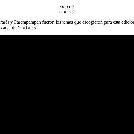
Foto de
Cortesía
lorarás y Parampampan fueron los temas que escogieron para esta edició
l canal de YouTube.