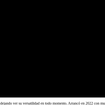
 y dejando ver su versatilidad en todo momento. Arrancó en 2022 con m