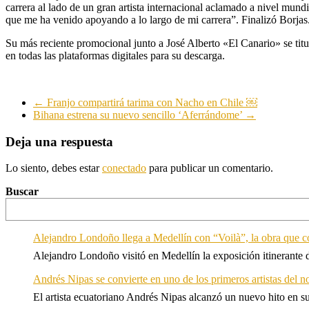
carrera al lado de un gran artista internacional aclamado a nivel mund
que me ha venido apoyando a lo largo de mi carrera”. Finalizó Borjas
Su más reciente promocional junto a José Alberto «El Canario» se titu
en todas las plataformas digitales para su descarga.
←
Franjo compartirá tarima con Nacho en Chile ￼
Bihana estrena su nuevo sencillo ‘Aferrándome’
→
Deja una respuesta
Lo siento, debes estar
conectado
para publicar un comentario.
Buscar
Alejandro Londoño llega a Medellín con “Voilà”, la obra que c
Alejandro Londoño visitó en Medellín la exposición itinerante
Andrés Nipas se convierte en uno de los primeros artistas del n
El artista ecuatoriano Andrés Nipas alcanzó un nuevo hito en s