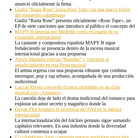
anunció oficialmente la firma
Giafra “Rasta Rose” lanza Rose Tape con una nueva visión
del reggaetón colombiano
Giafra “Rasta Rose” presenta oficialmente «Rose Tape», un
EP de siete canciones que introduce al público el concepto del
MAPY B apuesta por Medellín como escenario de su
expansión internacional
La cantante y compositora española MAPY B sigue
fortaleciendo su presencia dentro de la escena musical
internacional gracias a una propuesta
Alexis Martinez estrena “Bendito” y convierte el
agradecimiento en una fiesta musical
El artista regresa con una propuesta vibrante que combina
merengue, pop y rap urbano, acompañada de una producción
audiovisual
Luccas Rivera convierte el amor prohibido en un éxito
tropical con «Amantes»
La canción deja de lado el drama tradicional del romance para
explorar un amor secreto y magnético donde la
Dayan Flor fortalece la presencia del Perú en la música
internacional
La internacionalización del folclore peruano sigue sumando
capítulos relevantes. En una industria donde la diversidad
cultural comienza a ocupar
El colombiano Aron conquista nuevos territorios musicales