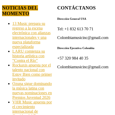
NOTICIAS DEL
CONTÁCTANOS
MOMENTO
Dirección General USA
13 Music prepara su
regreso a la escena
Tel: +1 832 613 70 71
electrónica con alianzas
internacionales y una
Colombiamusicinc@gmail.com
nueva plataforma
especializada
Dirección Ejecutiva Colombia
LARU comienza su
historia artística con
+57 320 984 40 35
“Contra el Río”
Rockaxis apuesta por el
Colombiamusicinc@gmail.com
talento nacional con
Estoy Bien como primer
invitado
Ozuna sigue dominando
la música latina con
nuevas nominaciones en
Premios Juventud 2026
VHR Music apuesta por
el crecimiento
internacional de