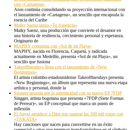
con «Cartagena»
Aron continúa consolidando su proyección internacional con
el lanzamiento de «Cartagena», un sencillo que encapsula la
esencia del Caribe
Maiky Saenz lanza «Tu Ausencia»
Maiky Saenz, una producción que convierte el desamor en
una historia de resiliencia, crecimiento personal y esperanza.
Originario de
MAPHY conquista con «Sol de mi Playa»
MAPHY, nacida en Florencia, Caquetá, y radicada
actualmente en Medellín, presenta «Sol de mi Playa», un
sencillo que fusiona
Takeofftuesdays llega con el lanzamiento de «New
Beginnings»
El artista colombo-estadounidense Takeofftuesdays presenta
«New Beginnings», un álbum que representa una nueva etapa
artística y personal, donde la
Singger apuesta por la autenticidad con su nuevo EP 7FDP
Singger, artista bogotana que presenta «7FDP (Siete Formas
de Perrear)», un EP conceptual que marca un punto de
inflexión
El Anyel agradece a Dios tras superar las 100 mil vistas con
«TAKATA»
Hay canciones que nacen para convertirse en un éxito
comercial y otras que terminan transformándose en el símbolo