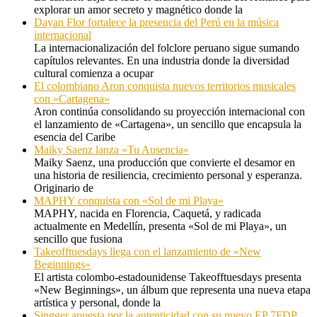
explorar un amor secreto y magnético donde la
Dayan Flor fortalece la presencia del Perú en la música
internacional
La internacionalización del folclore peruano sigue sumando
capítulos relevantes. En una industria donde la diversidad
cultural comienza a ocupar
El colombiano Aron conquista nuevos territorios musicales
con «Cartagena»
Aron continúa consolidando su proyección internacional con
el lanzamiento de «Cartagena», un sencillo que encapsula la
esencia del Caribe
Maiky Saenz lanza «Tu Ausencia»
Maiky Saenz, una producción que convierte el desamor en
una historia de resiliencia, crecimiento personal y esperanza.
Originario de
MAPHY conquista con «Sol de mi Playa»
MAPHY, nacida en Florencia, Caquetá, y radicada
actualmente en Medellín, presenta «Sol de mi Playa», un
sencillo que fusiona
Takeofftuesdays llega con el lanzamiento de «New
Beginnings»
El artista colombo-estadounidense Takeofftuesdays presenta
«New Beginnings», un álbum que representa una nueva etapa
artística y personal, donde la
Singger apuesta por la autenticidad con su nuevo EP 7FDP