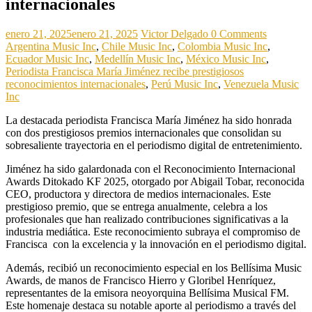
internacionales
enero 21, 2025
enero 21, 2025
Victor Delgado
0 Comments
Argentina Music Inc
,
Chile Music Inc
,
Colombia Music Inc
,
Ecuador Music Inc
,
Medellín Music Inc
,
México Music Inc
,
Periodista Francisca María Jiménez recibe prestigiosos
reconocimientos internacionales
,
Perú Music Inc
,
Venezuela Music
Inc
La destacada periodista Francisca María Jiménez ha sido honrada
con dos prestigiosos premios internacionales que consolidan su
sobresaliente trayectoria en el periodismo digital de entretenimiento.
Jiménez ha sido galardonada con el Reconocimiento Internacional
Awards Ditokado KF 2025, otorgado por Abigail Tobar, reconocida
CEO, productora y directora de medios internacionales. Este
prestigioso premio, que se entrega anualmente, celebra a los
profesionales que han realizado contribuciones significativas a la
industria mediática. Este reconocimiento subraya el compromiso de
Francisca con la excelencia y la innovación en el periodismo digital.
Además, recibió un reconocimiento especial en los Bellísima Music
Awards, de manos de Francisco Hierro y Gloribel Henríquez,
representantes de la emisora neoyorquina Bellísima Musical FM.
Este homenaje destaca su notable aporte al periodismo a través del