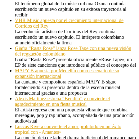
El fenómeno global de la música urbana Ozuna continúa
escribiendo un nuevo capítulo en su exitosa trayectoria al
recibir
VHR Music apuesta por el crecimiento internacional de
Corridos del Rey
La evolución artística de Corridos del Rey continúa
escribiendo un nuevo capítulo. El intérprete colombiano
anunció oficialmente la firma
Giafra “Rasta Rose” lanza Rose Tape con una nueva visión
del reggaetón colombiano
Giafra “Rasta Rose” presenta oficialmente «Rose Tape», un
EP de siete canciones que introduce al público el concepto del
MAPY B apuesta por Medellín como escenario de su
expansión internacional
La cantante y compositora española MAPY B sigue
fortaleciendo su presencia dentro de la escena musical
internacional gracias a una propuesta
Alexis Martinez estrena “Bendito” y convierte el
agradecimiento en una fiesta musical
El artista regresa con una propuesta vibrante que combina
merengue, pop y rap urbano, acompañada de una producción
audiovisual
Luccas Rivera convierte el amor prohibido en un éxito
tropical con «Amantes»
La canción deja de lado el drama tradicional del romance para