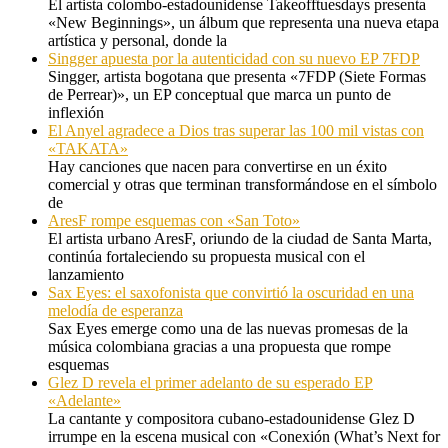
El artista colombo-estadounidense Takeofftuesdays presenta
«New Beginnings», un álbum que representa una nueva etapa
artística y personal, donde la
Singger apuesta por la autenticidad con su nuevo EP 7FDP
Singger, artista bogotana que presenta «7FDP (Siete Formas
de Perrear)», un EP conceptual que marca un punto de
inflexión
El Anyel agradece a Dios tras superar las 100 mil vistas con
«TAKATA»
Hay canciones que nacen para convertirse en un éxito
comercial y otras que terminan transformándose en el símbolo
de
AresF rompe esquemas con «San Toto»
El artista urbano AresF, oriundo de la ciudad de Santa Marta,
continúa fortaleciendo su propuesta musical con el
lanzamiento
Sax Eyes: el saxofonista que convirtió la oscuridad en una
melodía de esperanza
Sax Eyes emerge como una de las nuevas promesas de la
música colombiana gracias a una propuesta que rompe
esquemas
Glez D revela el primer adelanto de su esperado EP
«Adelante»
La cantante y compositora cubano-estadounidense Glez D
irrumpe en la escena musical con «Conexión (What’s Next for