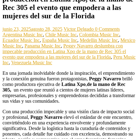
Rec 305 el evento que empodera a las
mujeres del sur de la Florida
junio 23, 2025
agosto 28, 2025
Victor Delgado
0 Comments
Argentina Music Inc
,
Chile Music Inc
,
Colombia Music Inc
,
Ecuador Music Inc
,
España Music Inc
,
Medellin Music Inc
,
Mexico
Music Inc
,
Panama Music Inc
,
Peggy Navarro deslumbra con
impecable producción en Latina Xpo de la mano de Rec 305 el
evento que empodera a las mujeres del sur de la Florida
,
Peru Music
Inc
,
Venezuela Music Inc
En una jornada inolvidable donde la inspiración, el emprendimiento
y la conexión genuina fueron protagonistas,
Peggy Navarro
brilló
como productora ejecutiva de
Latina Xpo
,
de la mano de Rec
305,
un evento que reunió a cientos de mujeres latinas líderes,
empresarias, profesionales y emprendedoras decididas a transformar
sus vidas y sus comunidades.
Con una producción impecable y una visión clara de impacto social
y profesional,
Peggy Navarro
elevó el estándar de este encuentro,
convirtiéndolo en una experiencia envolvente y profundamente
significativa. Desde la logística hasta la curaduría de contenidos y
ponentes, cada detalle fue cuidado con excelencia, demostrando su