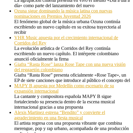
La agrupación chilena presenta en vivo el inédito «Día a día a
día» como parte del lanzamiento del nuevo
Ozuna sigue dominando la música latina con nuevas
nominaciones en Premios Juventud 2026
El fenómeno global de la música urbana Ozuna continúa
escribiendo un nuevo capítulo en su exitosa trayectoria al
recibir
VHR Music apuesta por el crecimiento internacional de
Corridos del Rey
La evolución artística de Corridos del Rey continúa
escribiendo un nuevo capítulo. El intérprete colombiano
anunció oficialmente la firma
Giafra “Rasta Rose” lanza Rose Tape con una nueva visión
del reggaetón colombiano
Giafra “Rasta Rose” presenta oficialmente «Rose Tape», un
EP de siete canciones que introduce al público el concepto del
MAPY B apuesta por Medellín como escenario de su
expansión internacional
La cantante y compositora española MAPY B sigue
fortaleciendo su presencia dentro de la escena musical
internacional gracias a una propuesta
Alexis Martinez estrena “Bendito” y convierte el
agradecimiento en una fiesta musical
El artista regresa con una propuesta vibrante que combina
merengue, pop y rap urbano, acompañada de una producción