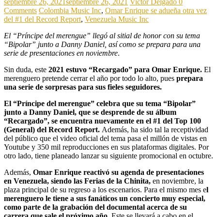
septiembre 26, 2021
septiembre 26, 2021
Victor Delgado
0
Comments
Colombia Music Inc
,
Omar Enrique se adueña otra vez
del #1 del Record Report
,
Venezuela Music Inc
El “Príncipe del merengue” llegó al sitial de honor con su tema
“Bipolar” junto a Danny Daniel, así como se prepara para una
serie de presentaciones en noviembre
.
Sin duda, este
2021 estuvo “Recargado” para Omar Enrique.
El
merenguero pretende cerrar el año por todo lo alto, pues
prepara
una serie de sorpresas para sus fieles seguidores.
El “Príncipe del merengue” celebra que su tema “Bipolar”
junto a Danny Daniel, que se desprende de su álbum
“Recargado”, se encuentra nuevamente en el #1 del Top 100
(General) del Record Report.
Además, ha sido tal la receptividad
del público que el video oficial del tema pasa el millón de vistas en
Youtube y 350 mil reproducciones en sus plataformas digitales. Por
otro lado, tiene planeado lanzar su siguiente promocional en octubre.
Además,
Omar Enrique reactivó su agenda de presentaciones
en Venezuela, siendo las Ferias de la Chinita,
en noviembre, la
plaza principal de su regreso a los escenarios. Para el mismo mes e
l
merenguero le tiene a sus fanáticos un concierto muy especial,
como parte de la grabación del documental acerca de su
carrera que sale el próximo año
. Este se llevará a cabo en el