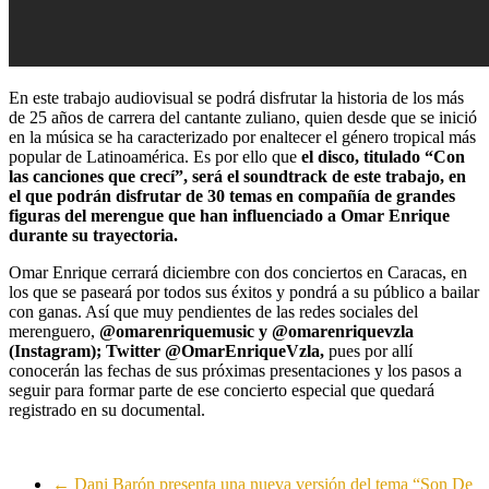
En este trabajo audiovisual se podrá disfrutar la historia de los más
de 25 años de carrera del cantante zuliano, quien desde que se inició
en la música se ha caracterizado por enaltecer el género tropical más
popular de Latinoamérica. Es por ello que
el disco, titulado “Con
las canciones que crecí”, será el soundtrack de este trabajo, en
el que podrán disfrutar de 30 temas en compañía de grandes
figuras del merengue que han influenciado a Omar Enrique
durante su trayectoria.
Omar Enrique cerrará diciembre con dos conciertos en Caracas, en
los que se paseará por todos sus éxitos y pondrá a su público a bailar
con ganas. Así que muy pendientes de las redes sociales del
merenguero,
@omarenriquemusic y @omarenriquevzla
(Instagram); Twitter @OmarEnriqueVzla,
pues por allí
conocerán las fechas de sus próximas presentaciones y los pasos a
seguir para formar parte de ese concierto especial que quedará
registrado en su documental.
←
Dani Barón presenta una nueva versión del tema “Son De