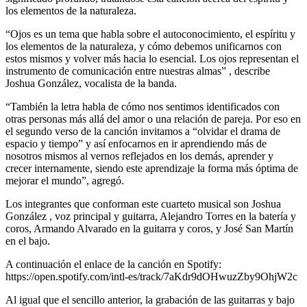
los elementos de la naturaleza.
“Ojos es un tema que habla sobre el autoconocimiento, el espíritu y
los elementos de la naturaleza, y cómo debemos unificarnos con
estos mismos y volver más hacia lo esencial. Los ojos representan el
instrumento de comunicación entre nuestras almas” , describe
Joshua González, vocalista de la banda.
“También la letra habla de cómo nos sentimos identificados con
otras personas más allá del amor o una relación de pareja. Por eso en
el segundo verso de la canción invitamos a “olvidar el drama de
espacio y tiempo” y así enfocarnos en ir aprendiendo más de
nosotros mismos al vernos reflejados en los demás, aprender y
crecer internamente, siendo este aprendizaje la forma más óptima de
mejorar el mundo”, agregó.
Los integrantes que conforman este cuarteto musical son Joshua
González , voz principal y guitarra, Alejandro Torres en la batería y
coros, Armando Alvarado en la guitarra y coros, y José San Martín
en el bajo.
A continuación el enlace de la canción en Spotify:
https://open.spotify.com/intl-es/track/7aKdr9dOHwuzZby9OhjW2c
Al igual que el sencillo anterior, la grabación de las guitarras y bajo