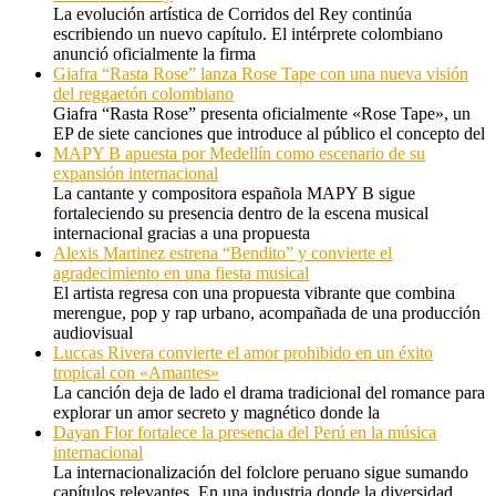
La evolución artística de Corridos del Rey continúa
escribiendo un nuevo capítulo. El intérprete colombiano
anunció oficialmente la firma
Giafra “Rasta Rose” lanza Rose Tape con una nueva visión
del reggaetón colombiano
Giafra “Rasta Rose” presenta oficialmente «Rose Tape», un
EP de siete canciones que introduce al público el concepto del
MAPY B apuesta por Medellín como escenario de su
expansión internacional
La cantante y compositora española MAPY B sigue
fortaleciendo su presencia dentro de la escena musical
internacional gracias a una propuesta
Alexis Martinez estrena “Bendito” y convierte el
agradecimiento en una fiesta musical
El artista regresa con una propuesta vibrante que combina
merengue, pop y rap urbano, acompañada de una producción
audiovisual
Luccas Rivera convierte el amor prohibido en un éxito
tropical con «Amantes»
La canción deja de lado el drama tradicional del romance para
explorar un amor secreto y magnético donde la
Dayan Flor fortalece la presencia del Perú en la música
internacional
La internacionalización del folclore peruano sigue sumando
capítulos relevantes. En una industria donde la diversidad