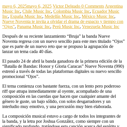
mayo 6, 2025
mayo 6, 2025
Victor Delgado
0 Comments
Argentina
Music Inc
,
Chile Music Inc
,
Colombia Music Inc
,
Ecuador Music
Inc
,
España Music Inc
,
Medellín Music Inc
,
México Music Inc
,
Nueve Noventa te invita a olvidar el drama de espacio y tiempo con
“Ojos”
,
Panama Music Inc
,
Perú Music Inc
,
Venezuela Music Inc
Después de su reciente lanzamiento “Bruja” la banda Nueve
Noventa regresa con un nuevo sencillo para este mes titulado “Ojos”
que es parte de un nuevo reto que se propuso la agrupación de
lanzar un tema cada 40 días.
El pasado 24 de abril la banda ganadora de la primera edición de la
“Batalla de Bandas: Honor y Gloria Caracas” Nueve Noventa (990)
estrenó a través de todas las plataformas digitales su nuevo sencillo
promocional “Ojos”.
El tema comienza con bastante fuerza, con un lento pero poderoso
riff que atrapa inmediatamente al oyente, acompañado de una
composición en las cuerdas que hacen que cualquier amante del
género le guste, un bajo sólido, con solos desgarradores y un
interludio muy emotivo, y una percusión muy bien elaborada.
La composición musical estuvo a cargo de todos los integrantes de
la banda, y la letra por Joshua González, como siempre con un
significado profundo, tratándose esta canción acerca del espíritu y