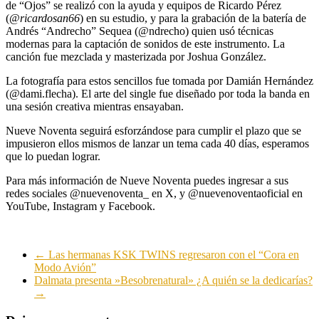
de “Ojos” se realizó con la ayuda y equipos de Ricardo Pérez
(@
ricardosan66
) en su estudio, y para la grabación de la batería de
Andrés “Andrecho” Sequea (@ndrecho) quien usó técnicas
modernas para la captación de sonidos de este instrumento. La
canción fue mezclada y masterizada por Joshua González.
La fotografía para estos sencillos fue tomada por Damián Hernández
(@dami.flecha). El arte del single fue diseñado por toda la banda en
una sesión creativa mientras ensayaban.
Nueve Noventa seguirá esforzándose para cumplir el plazo que se
impusieron ellos mismos de lanzar un tema cada 40 días, esperamos
que lo puedan lograr.
Para más información de Nueve Noventa puedes ingresar a sus
redes sociales @nuevenoventa_ en X, y @nuevenoventaoficial en
YouTube, Instagram y Facebook.
←
Las hermanas KSK TWINS regresaron con el “Cora en
Modo Avión”
Dalmata presenta »Besobrenatural» ¿A quién se la dedicarías?
→