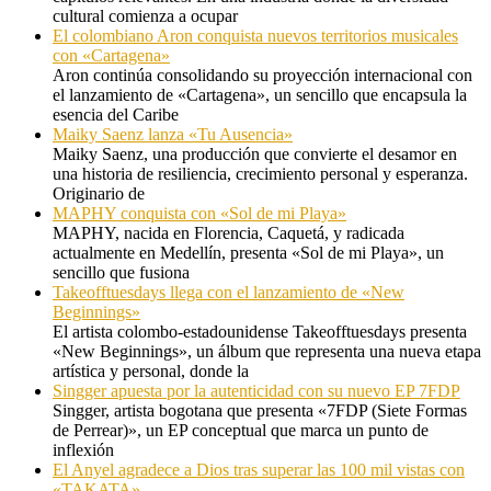
cultural comienza a ocupar
El colombiano Aron conquista nuevos territorios musicales
con «Cartagena»
Aron continúa consolidando su proyección internacional con
el lanzamiento de «Cartagena», un sencillo que encapsula la
esencia del Caribe
Maiky Saenz lanza «Tu Ausencia»
Maiky Saenz, una producción que convierte el desamor en
una historia de resiliencia, crecimiento personal y esperanza.
Originario de
MAPHY conquista con «Sol de mi Playa»
MAPHY, nacida en Florencia, Caquetá, y radicada
actualmente en Medellín, presenta «Sol de mi Playa», un
sencillo que fusiona
Takeofftuesdays llega con el lanzamiento de «New
Beginnings»
El artista colombo-estadounidense Takeofftuesdays presenta
«New Beginnings», un álbum que representa una nueva etapa
artística y personal, donde la
Singger apuesta por la autenticidad con su nuevo EP 7FDP
Singger, artista bogotana que presenta «7FDP (Siete Formas
de Perrear)», un EP conceptual que marca un punto de
inflexión
El Anyel agradece a Dios tras superar las 100 mil vistas con
«TAKATA»