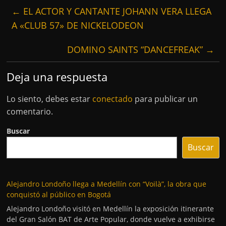
←
EL ACTOR Y CANTANTE JOHANN VERA LLEGA
A «CLUB 57» DE NICKELODEON
DOMINO SAINTS “DANCEFREAK”
→
Deja una respuesta
Lo siento, debes estar
conectado
para publicar un
comentario.
Buscar
Buscar
Alejandro Londoño llega a Medellín con “Voilà”, la obra que
conquistó al público en Bogotá
Alejandro Londoño visitó en Medellín la exposición itinerante
del Gran Salón BAT de Arte Popular, donde vuelve a exhibirse