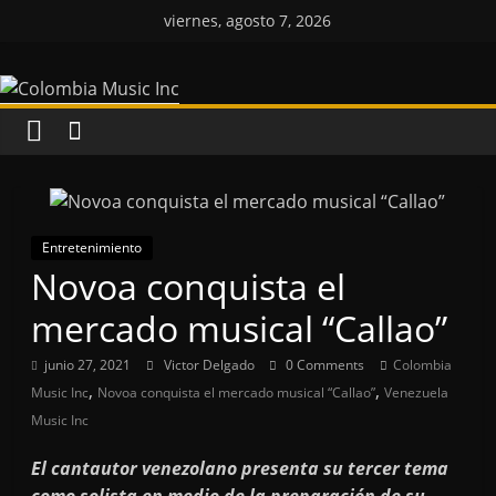
Saltar
viernes, agosto 7, 2026
al
Colombia
contenido
Music
Inc
Colombia
Entretenimiento
Music
Novoa conquista el
Inc
mercado musical “Callao”
junio 27, 2021
Victor Delgado
0 Comments
Colombia
,
,
Music Inc
Novoa conquista el mercado musical “Callao”
Venezuela
Music Inc
El cantautor venezolano presenta su tercer tema