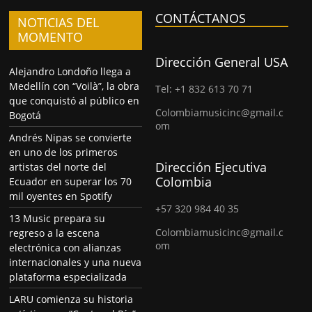
CONTÁCTANOS
NOTICIAS DEL
MOMENTO
Dirección General USA
Alejandro Londoño llega a
Medellín con “Voilà”, la obra
Tel: +1 832 613 70 71
que conquistó al público en
Colombiamusicinc@gmail.c
Bogotá
om
Andrés Nipas se convierte
en uno de los primeros
Dirección Ejecutiva
artistas del norte del
Colombia
Ecuador en superar los 70
mil oyentes en Spotify
+57 320 984 40 35
13 Music prepara su
Colombiamusicinc@gmail.c
regreso a la escena
om
electrónica con alianzas
internacionales y una nueva
plataforma especializada
LARU comienza su historia