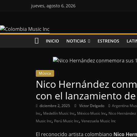
Saltar
jueves, agosto 6, 2026
al
contenido
Colombia
Music
INICIO
NOTICIAS
ESTRENOS
LATI
Inc
Colombia
Música
Music
Nico Hernández conme
Inc
con el lanzamiento de
diciembre 2, 2025
Victor Delgado
Argentina Musi
,
,
,
Inc
Medellín Music Inc
México Music Inc
Nico Hernández 
,
,
Music Inc
Perú Music Inc
Venezuela Music Inc
El reconocido artista colombiano
Nico Her