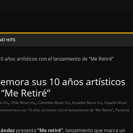
NO HITS
mora sus 10 años artísticos
 “Me Retiré”
,
,
,
,
c Inc
Chile Music Inc
Colombia Music Inc
Ecuador Music Inc
España Music
,
conmemora sus 10 años artísticos con el lanzamiento de “Me Retiré”
Panama
nández
presenta
“Me retiré”
, lanzamiento que marca un