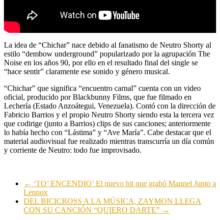
La idea de “Chichar” nace debido al fanatismo de Neutro Shorty al
estilo “dembow underground” popularizado por la agrupación The
Noise en los años 90, por ello en el resultado final del single se
“hace sentir” claramente ese sonido y género musical.
“Chichar” que significa “encuentro carnal” cuenta con un video
oficial, producido por Blackbunny Films, que fue filmado en
Lechería (Estado Anzoátegui, Venezuela). Contó con la dirección de
Fabricio Barrios y el propio Neutro Shorty siendo esta la tercera vez
que codirige (junto a Barrios) clips de sus canciones; anteriormente
lo había hecho con “Lástima” y “Ave María”. Cabe destacar que el
material audiovisual fue realizado mientras transcurría un día común
y corriente de Neutro: todo fue improvisado.
←
‘TO’ ENCENDIO’ El nuevo hit que grabó Mannel Junto a
Lennox
DEL BICICROSS A LA MÚSICA, ZAYMON LLEGA
CON SU CANCIÓN “QUIERO DARTE”
→