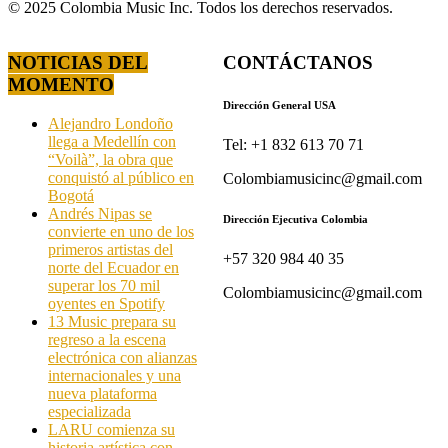
© 2025 Colombia Music Inc. Todos los derechos reservados.
NOTICIAS DEL
CONTÁCTANOS
MOMENTO
Dirección General USA
Alejandro Londoño
llega a Medellín con
Tel: +1 832 613 70 71
“Voilà”, la obra que
conquistó al público en
Colombiamusicinc@gmail.com
Bogotá
Andrés Nipas se
Dirección Ejecutiva Colombia
convierte en uno de los
primeros artistas del
+57 320 984 40 35
norte del Ecuador en
superar los 70 mil
Colombiamusicinc@gmail.com
oyentes en Spotify
13 Music prepara su
regreso a la escena
electrónica con alianzas
internacionales y una
nueva plataforma
especializada
LARU comienza su
historia artística con