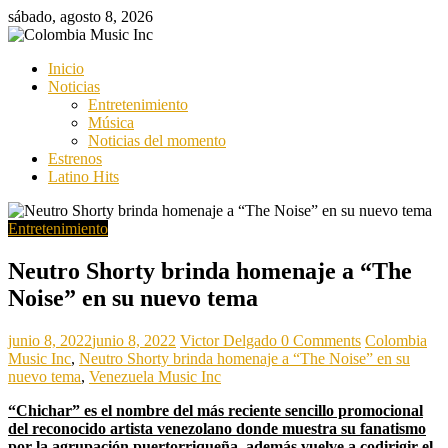
Saltar
sábado, agosto 8, 2026
al
contenido
Colombia
Inicio
Music
Noticias
Inc
Entretenimiento
Música
Colombia
Noticias del momento
Music
Estrenos
Inc
Latino Hits
Entretenimiento
Neutro Shorty brinda homenaje a “The
Noise” en su nuevo tema
junio 8, 2022
junio 8, 2022
Victor Delgado
0 Comments
Colombia
Music Inc
,
Neutro Shorty brinda homenaje a “The Noise” en su
nuevo tema
,
Venezuela Music Inc
“Chichar” es el nombre del más reciente sencillo promocional
del reconocido artista venezolano donde muestra su fanatismo
por la agrupación puertorriqueña, además vuelve a codirigir el