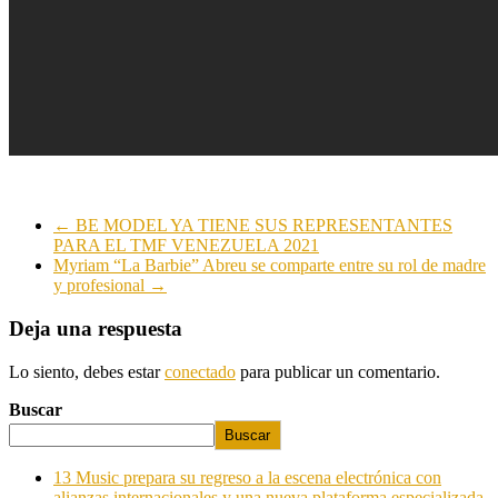
←
BE MODEL YA TIENE SUS REPRESENTANTES
PARA EL TMF VENEZUELA 2021
Myriam “La Barbie” Abreu se comparte entre su rol de madre
y profesional
→
Deja una respuesta
Lo siento, debes estar
conectado
para publicar un comentario.
Buscar
Buscar
13 Music prepara su regreso a la escena electrónica con
alianzas internacionales y una nueva plataforma especializada