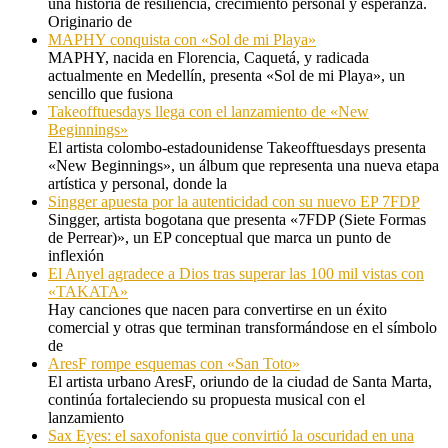
una historia de resiliencia, crecimiento personal y esperanza.
Originario de
MAPHY conquista con «Sol de mi Playa»
MAPHY, nacida en Florencia, Caquetá, y radicada
actualmente en Medellín, presenta «Sol de mi Playa», un
sencillo que fusiona
Takeofftuesdays llega con el lanzamiento de «New
Beginnings»
El artista colombo-estadounidense Takeofftuesdays presenta
«New Beginnings», un álbum que representa una nueva etapa
artística y personal, donde la
Singger apuesta por la autenticidad con su nuevo EP 7FDP
Singger, artista bogotana que presenta «7FDP (Siete Formas
de Perrear)», un EP conceptual que marca un punto de
inflexión
El Anyel agradece a Dios tras superar las 100 mil vistas con
«TAKATA»
Hay canciones que nacen para convertirse en un éxito
comercial y otras que terminan transformándose en el símbolo
de
AresF rompe esquemas con «San Toto»
El artista urbano AresF, oriundo de la ciudad de Santa Marta,
continúa fortaleciendo su propuesta musical con el
lanzamiento
Sax Eyes: el saxofonista que convirtió la oscuridad en una