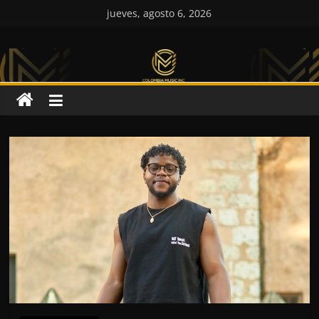
Saltar
jueves, agosto 6, 2026
al
Colombia
contenido
Music
Inc
Colombia
Music
Inc