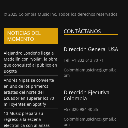
© 2025 Colombia Music Inc. Todos los derechos reservados.
CONTÁCTANOS
NOTICIAS DEL
MOMENTO
Dirección General USA
Alejandro Londoño llega a
Medellín con “Voilà”, la obra
Tel: +1 832 613 70 71
que conquistó al público en
Colombiamusicinc@gmail.c
Bogotá
om
Andrés Nipas se convierte
en uno de los primeros
Dirección Ejecutiva
artistas del norte del
Colombia
Ecuador en superar los 70
mil oyentes en Spotify
+57 320 984 40 35
13 Music prepara su
Colombiamusicinc@gmail.c
regreso a la escena
om
electrónica con alianzas