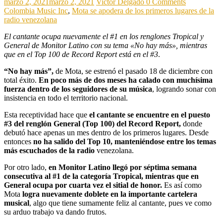
marzo 2, 2021
marzo 2, 2021
Victor Delgado
0 Comments
Colombia Music Inc
,
Mota se apodera de los primeros lugares de la
radio venezolana
El cantante ocupa nuevamente el #1 en los renglones Tropical y
General de Monitor Latino con su tema «No hay más», mientras
que en el Top 100 de Record Report está en el #3
.
“No hay más”,
de Mota, se estrenó el pasado 18 de diciembre con
total éxito.
En poco más de dos meses ha calado con muchísima
fuerza dentro de los seguidores de su música
, logrando sonar con
insistencia en todo el territorio nacional.
Esta receptividad hace que
el cantante se encuentre en el puesto
#3 del renglón General (Top 100) del Record Report,
donde
debutó hace apenas un mes dentro de los primeros lugares. Desde
entonces
no ha salido del Top 10, manteniéndose entre los temas
más escuchados de la radio
venezolana.
Por otro lado,
en Monitor Latino llegó por séptima semana
consecutiva al #1 de la categoría Tropical, mientras que en
General ocupa por cuarta vez el sitial de honor.
Es así como
Mota
logra nuevamente doblete en la importante cartelera
musical
, algo que tiene sumamente feliz al cantante, pues ve como
su arduo trabajo va dando frutos.