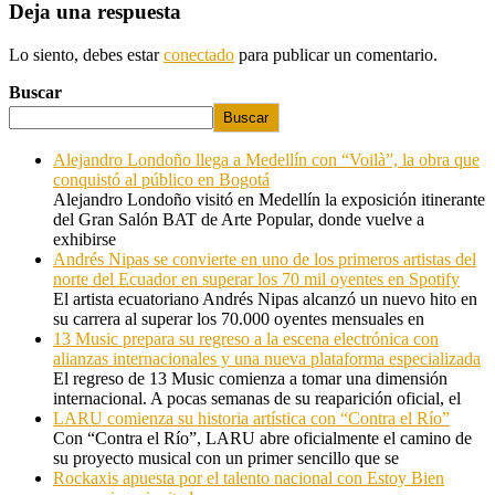
Deja una respuesta
Lo siento, debes estar
conectado
para publicar un comentario.
Buscar
Buscar
Alejandro Londoño llega a Medellín con “Voilà”, la obra que
conquistó al público en Bogotá
Alejandro Londoño visitó en Medellín la exposición itinerante
del Gran Salón BAT de Arte Popular, donde vuelve a
exhibirse
Andrés Nipas se convierte en uno de los primeros artistas del
norte del Ecuador en superar los 70 mil oyentes en Spotify
El artista ecuatoriano Andrés Nipas alcanzó un nuevo hito en
su carrera al superar los 70.000 oyentes mensuales en
13 Music prepara su regreso a la escena electrónica con
alianzas internacionales y una nueva plataforma especializada
El regreso de 13 Music comienza a tomar una dimensión
internacional. A pocas semanas de su reaparición oficial, el
LARU comienza su historia artística con “Contra el Río”
Con “Contra el Río”, LARU abre oficialmente el camino de
su proyecto musical con un primer sencillo que se
Rockaxis apuesta por el talento nacional con Estoy Bien