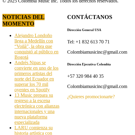
© 2025 Colombia Music Inc. Todos los derechos reservados.
NOTICIAS DEL
CONTÁCTANOS
MOMENTO
Dirección General USA
Alejandro Londoño
llega a Medellín con
Tel: +1 832 613 70 71
“Voilà”, la obra que
conquistó al público en
Colombiamusicinc@gmail.com
Bogotá
Andrés Nipas se
Dirección Ejecutiva Colombia
convierte en uno de los
primeros artistas del
+57 320 984 40 35
norte del Ecuador en
superar los 70 mil
Colombiamusicinc@gmail.com
oyentes en Spotify
13 Music prepara su
¿Quieres promocionarte?
regreso a la escena
electrónica con alianzas
internacionales y una
nueva plataforma
especializada
LARU comienza su
historia artística con