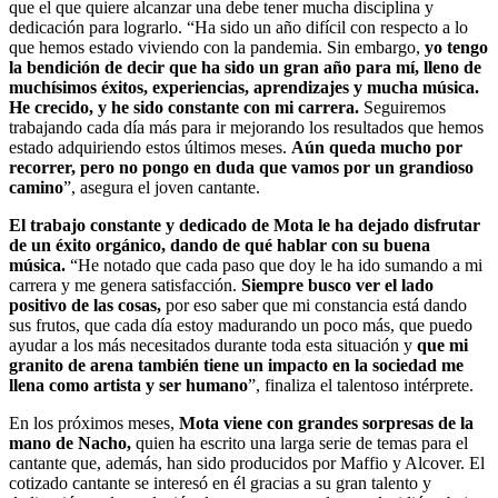
que el que quiere alcanzar una debe tener mucha disciplina y
dedicación para lograrlo. “Ha sido un año difícil con respecto a lo
que hemos estado viviendo con la pandemia. Sin embargo,
yo tengo
la bendición de decir que ha sido un gran año para mí, lleno de
muchísimos éxitos, experiencias, aprendizajes y mucha música.
He crecido, y he sido constante con mi carrera.
Seguiremos
trabajando cada día más para ir mejorando los resultados que hemos
estado adquiriendo estos últimos meses.
Aún queda mucho por
recorrer, pero no pongo en duda que vamos por un grandioso
camino
”, asegura el joven cantante.
El trabajo constante y dedicado de Mota le ha dejado disfrutar
de un éxito orgánico, dando de qué hablar con su buena
música.
“He notado que cada paso que doy le ha ido sumando a mi
carrera y me genera satisfacción.
Siempre busco ver el lado
positivo de las cosas,
por eso saber que mi constancia está dando
sus frutos, que cada día estoy madurando un poco más, que puedo
ayudar a los más necesitados durante toda esta situación y
que mi
granito de arena también tiene un impacto en la sociedad me
llena como artista y ser humano
”, finaliza el talentoso intérprete.
En los próximos meses,
Mota viene con grandes sorpresas de la
mano de Nacho,
quien ha escrito una larga serie de temas para el
cantante que, además, han sido producidos por Maffio y Alcover. El
cotizado cantante se interesó en él gracias a su gran talento y