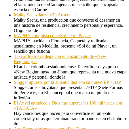
el lanzamiento de «Cartagena», un sencillo que encapsula la
esencia del Caribe
Maiky Saenz lanza «Tu Ausencia»
Maiky Saenz, una producción que convierte el desamor en
una historia de resiliencia, crecimiento personal y esperanza.
Originario de
MAPHY conquista con «Sol de mi Playa»
MAPHY, nacida en Florencia, Caquetá, y radicada
actualmente en Medellín, presenta «Sol de mi Playa», un
sencillo que fusiona
Takeofftuesdays llega con el lanzamiento de «New
Beginnings»
El artista colombo-estadounidense Takeofftuesdays presenta
«New Beginnings», un álbum que representa una nueva etapa
artística y personal, donde la
Singger apuesta por la autenticidad con su nuevo EP 7FDP
Singger, artista bogotana que presenta «7FDP (Siete Formas
de Perrear)», un EP conceptual que marca un punto de
inflexión
El Anyel agradece a Dios tras superar las 100 mil vistas con
«TAKATA»
Hay canciones que nacen para convertirse en un éxito
comercial y otras que terminan transformándose en el símbolo
de
AresF rompe esquemas con «San Toto»