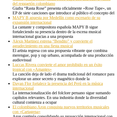
del reggaetón colombiano
Giafra “Rasta Rose” presenta oficialmente «Rose Tape», un
EP de siete canciones que introduce al público el concepto del
MAPY B apuesta por Medellín como escenario de su
expansión internacional
La cantante y compositora española MAPY B sigue
fortaleciendo su presencia dentro de la escena musical
internacional gracias a una propuesta
Alexis Martinez estrena “Bendito” y convierte el
agradecimiento en una fiesta musical
El artista regresa con una propuesta vibrante que combina
merengue, pop y rap urbano, acompañada de una producción
audiovisual
Luccas Rivera convierte el amor prohibido en un éxito
tropical con «Amantes»
La canción deja de lado el drama tradicional del romance para
explorar un amor secreto y magnético donde la
Dayan Flor fortalece la presencia del Perú en la música
internacional
La internacionalización del folclore peruano sigue sumando
capítulos relevantes. En una industria donde la diversidad
cultural comienza a ocupar
El colombiano Aron conquista nuevos territorios musicales
con «Cartagena»
Aron continúa consolidando su proyección internacional con