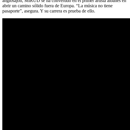
anglosajón, MIRUD se ha convertido en el primer artista albanés en
abrir un camino sólido fuera de Europa. “La música no tiene
pasaporte”, asegura. Y su carrera es prueba de ello.