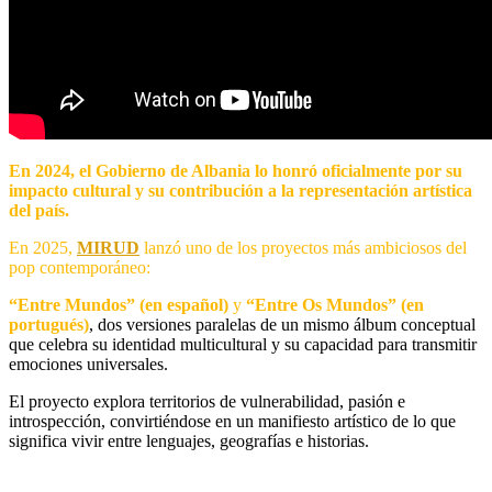
En 2024, el Gobierno de Albania lo honró oficialmente por su
impacto cultural y su contribución a la representación artística
del país.
En 2025,
MIRUD
lanzó uno de los proyectos más ambiciosos del
pop contemporáneo:
“Entre Mundos” (en español)
y
“Entre Os Mundos” (en
portugués)
, dos versiones paralelas de un mismo álbum conceptual
que celebra su identidad multicultural y su capacidad para transmitir
emociones universales.
El proyecto explora territorios de vulnerabilidad, pasión e
introspección, convirtiéndose en un manifiesto artístico de lo que
significa vivir entre lenguajes, geografías e historias.