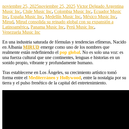
noviembre 25, 2025
noviembre 25, 2025
Victor Delgado
Argentina
Music Inc
,
Chile Music Inc
,
Colombia Music Inc
,
Ecuador Music
Inc
,
España Music Inc
,
Medellín Music Inc
,
México Music Inc
,
Mirud
,
Mirud consolida su reinado global con su expansión a
Latinoamérica
,
Panama Music Inc
,
Perú Music Inc
,
Venezuela Music Inc
En una industria saturada de fórmulas y tendencias efímeras, Nacido
en Albania
MIRUD
emerge como uno de los nombres que
realmente están redefiniendo el
pop global
. No es solo una voz: es
una fuerza cultural que une continentes, lenguas e historias en un
sonido propio, vibrante y profundamente humano.
Tras establecerse en Los Ángeles, su crecimiento artístico tomó
forma entre el
Mediterráneo y Hollywood
, entre la nostalgia por su
tierra y el pulso frenético de la capital del entretenimiento.