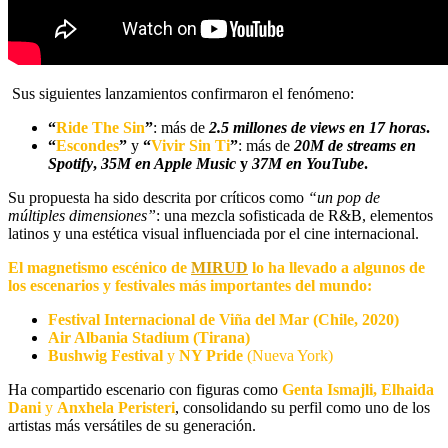
Sus siguientes lanzamientos confirmaron el fenómeno:
“
Ride The Sin
”
: más de
2.5
millones de views en 17 horas
.
“
Escondes
”
y
“
Vivir Sin Ti
”
: más de
20M de streams en
Spotify
,
35M en Apple Music
y
37M en YouTube
.
Su propuesta ha sido descrita por críticos como
“un pop de
múltiples dimensiones”
: una mezcla sofisticada de R&B, elementos
latinos y una estética visual influenciada por el cine internacional.
El magnetismo escénico de
MIRUD
lo ha llevado a algunos de
los escenarios y festivales más importantes del mundo:
Festival Internacional de Viña del Mar (Chile, 2020)
Air Albania Stadium (Tirana)
Bushwig Festival
y
NY Pride
(Nueva York)
Ha compartido escenario con figuras como
Genta Ismajli, Elhaida
Dani
y
Anxhela Peristeri
, consolidando su perfil como uno de los
artistas más versátiles de su generación.