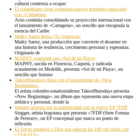
cultural comienza a ocupar
El colombiano Aron conquista nuevos territorios musicales
con «Cartagena»
Aron continúa consolidando su proyección internacional con
el lanzamiento de «Cartagena», un sencillo que encapsula la
esencia del Caribe
Maiky Saenz lanza «Tu Ausencia»
Maiky Saenz, una producción que convierte el desamor en
una historia de resiliencia, crecimiento personal y esperanza.
Originario de
MAPHY conquista con «Sol de mi Playa»
MAPHY, nacida en Florencia, Caquetá, y radicada
actualmente en Medellín, presenta «Sol de mi Playa», un
sencillo que fusiona
Takeofftuesdays llega con el lanzamiento de «New
Beginnings»
El artista colombo-estadounidense Takeofftuesdays presenta
«New Beginnings», un álbum que representa una nueva etapa
artística y personal, donde la
Singger apuesta por la autenticidad con su nuevo EP 7FDP
Singger, artista bogotana que presenta «7FDP (Siete Formas
de Perrear)», un EP conceptual que marca un punto de
inflexión
El Anyel agradece a Dios tras superar las 100 mil vistas con
«TAKATA»