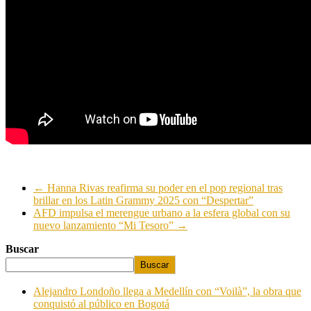
←
Hanna Rivas reafirma su poder en el pop regional tras
brillar en los Latin Grammy 2025 con “Despertar”
AFD impulsa el merengue urbano a la esfera global con su
nuevo lanzamiento “Mi Tesoro”
→
Buscar
Buscar
Alejandro Londoño llega a Medellín con “Voilà”, la obra que
conquistó al público en Bogotá