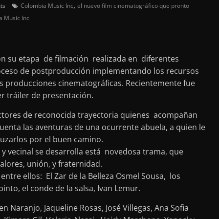
,
ts
Colombia Music Inc
el nuevo film cinematográfico que pronto
a Music Inc
n su etapa de filmación realizada en diferentes
proceso de postproducción implementando los recursos
las producciones cinematográficas. Recientemente fue
r tráiler de presentación.
actores de reconocida trayectoria quienes acompañan
enta las aventuras de una ocurrente abuela, a quien le
cauzarlos por el buen camino.
ar y vecinal se desarrolla está novedosa trama, que
lores, unión, y fraternidad.
entre ellos: El Zar de la Belleza Osmel Sousa, los
nto, el conde de la salsa, Ivan Lemur.
 Naranjo, Jaqueline Rosas, José Villegas, Ana Sofia