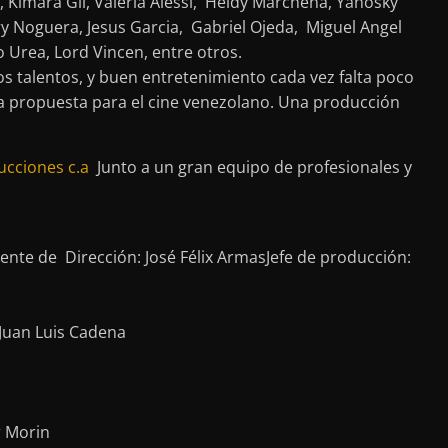
, Kimara Gil, Valeria Alessi, Heidy Marchena, Yanosky
y Noguera, Jesus Garcia, Gabriel Ojeda, Miguel Angel
o Urea, Lord Vincen, entre otros.
os talentos, y buen entretenimiento cada vez falta poco
a propuesta para el cine venezolano. Una producción
ucciones c.a
Junto a un gran equipo de profesionales y
ente de Dirección: José Félix ArmasJefe de producción:
 Juan Luis Cadena
r Morin