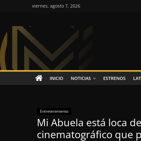
Saltar
viernes, agosto 7, 2026
al
contenido
Colombia
Music
Inc
Colombia
INICIO
NOTICIAS
ESTRENOS
LAT
Music
Inc
Entretenimiento
Mi Abuela está loca de
cinematográfico que p