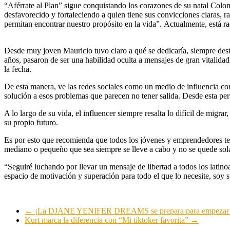
“Aférrate al Plan” sigue conquistando los corazones de su natal Colo
desfavorecido y fortaleciendo a quien tiene sus convicciones claras,
permitan encontrar nuestro propósito en la vida”. Actualmente, está 
Desde muy joven Mauricio tuvo claro a qué se dedicaría, siempre dest
años, pasaron de ser una habilidad oculta a mensajes de gran vitalida
la fecha.
De esta manera, ve las redes sociales como un medio de influencia con
solución a esos problemas que parecen no tener salida. Desde esta persp
A lo largo de su vida, el influencer siempre resalta lo difícil de migra
su propio futuro.
Es por esto que recomienda que todos los jóvenes y emprendedores teng
mediano o pequeño que sea siempre se lleve a cabo y no se quede sol
“Seguiré luchando por llevar un mensaje de libertad a todos los latin
espacio de motivación y superación para todo el que lo necesite, soy
←
¡La DJANE YENIFER DREAMS se prepara para empez
Kurt marca la diferencia con “Mi tiktoker favorita”
→