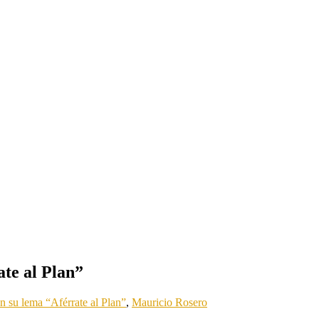
ate al Plan”
n su lema “Aférrate al Plan”
,
Mauricio Rosero