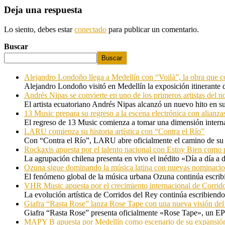
Deja una respuesta
Lo siento, debes estar
conectado
para publicar un comentario.
Buscar
Buscar
Alejandro Londoño llega a Medellín con “Voilà”, la obra que c
Alejandro Londoño visitó en Medellín la exposición itinerante
Andrés Nipas se convierte en uno de los primeros artistas del n
El artista ecuatoriano Andrés Nipas alcanzó un nuevo hito en s
13 Music prepara su regreso a la escena electrónica con alianza
El regreso de 13 Music comienza a tomar una dimensión internac
LARU comienza su historia artística con “Contra el Río”
Con “Contra el Río”, LARU abre oficialmente el camino de su 
Rockaxis apuesta por el talento nacional con Estoy Bien como 
La agrupación chilena presenta en vivo el inédito «Día a día a
Ozuna sigue dominando la música latina con nuevas nominaci
El fenómeno global de la música urbana Ozuna continúa escribie
VHR Music apuesta por el crecimiento internacional de Corrid
La evolución artística de Corridos del Rey continúa escribiendo
Giafra “Rasta Rose” lanza Rose Tape con una nueva visión de
Giafra “Rasta Rose” presenta oficialmente «Rose Tape», un EP d
MAPY B apuesta por Medellín como escenario de su expansión