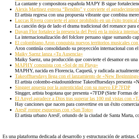
La cantante y compositora española MAPY B sigue fortaleciendo
Alexis Martinez estrena “Bendito” y convierte el agradecimient
El artista regresa con una propuesta vibrante que combina me
Luccas Rivera convierte el amor prohibido en un éxito tropica
La canción deja de lado el drama tradicional del romance para 
Dayan Flor fortalece la presencia del Perú en la música internac
La internacionalización del folclore peruano sigue sumando capí
El colombiano Aron conquista nuevos territorios musicales co
Aron continúa consolidando su proyección internacional con el
Maiky Saenz lanza «Tu Ausencia»
Maiky Saenz, una producción que convierte el desamor en una hi
MAPHY conquista con «Sol de mi Playa»
MAPHY, nacida en Florencia, Caquetá, y radicada actualmente e
Takeofftuesdays llega con el lanzamiento de «New Beginnings
El artista colombo-estadounidense Takeofftuesdays presenta «N
Singger apuesta por la autenticidad con su nuevo EP 7FDP
Singger, artista bogotana que presenta «7FDP (Siete Formas de
El Anyel agradece a Dios tras superar las 100 mil vistas con
Hay canciones que nacen para convertirse en un éxito comercia
AresF rompe esquemas con «San Toto»
El artista urbano AresF, oriundo de la ciudad de Santa Marta, c
Es una plataforma dedicada al desarrollo y estructuración de artista