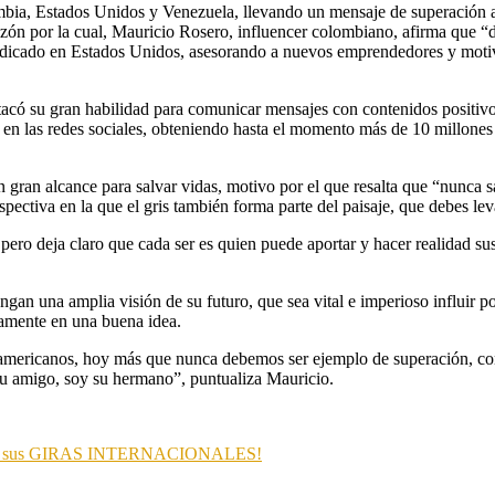
mbia, Estados Unidos y Venezuela, llevando un mensaje de superación a
 razón por la cual, Mauricio Rosero, influencer colombiano, afirma qu
radicado en Estados Unidos, asesorando a nuevos emprendedores y motiv
acó su gran habilidad para comunicar mensajes con contenidos positivos
d en las redes sociales, obteniendo hasta el momento más de 10 millone
 gran alcance para salvar vidas, motivo por el que resalta que “nunca s
ectiva en la que el gris también forma parte del paisaje, que debes leva
r, pero deja claro que cada ser es quien puede aportar y hacer realidad s
an una amplia visión de su futuro, que sea vital e imperioso influir p
amente en una buena idea.
oamericanos, hoy más que nunca debemos ser ejemplo de superación, cons
 su amigo, soy su hermano”, puntualiza Mauricio.
ar sus GIRAS INTERNACIONALES!