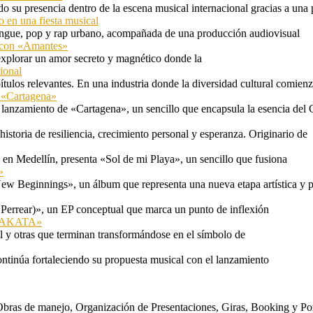
 su presencia dentro de la escena musical internacional gracias a una 
o en una fiesta musical
rengue, pop y rap urbano, acompañada de una producción audiovisual
l con «Amantes»
explorar un amor secreto y magnético donde la
ional
tulos relevantes. En una industria donde la diversidad cultural comien
n «Cartagena»
 lanzamiento de «Cartagena», un sencillo que encapsula la esencia del 
storia de resiliencia, crecimiento personal y esperanza. Originario de
n Medellín, presenta «Sol de mi Playa», un sencillo que fusiona
»
ew Beginnings», un álbum que representa una nueva etapa artística y p
 Perrear)», un EP conceptual que marca un punto de inflexión
 «TAKATA»
l y otras que terminan transformándose en el símbolo de
ontinúa fortaleciendo su propuesta musical con el lanzamiento
s. Obras de manejo, Organización de Presentaciones, Giras, Booking y P