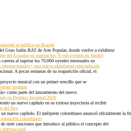
onquistó al público en Bogotá
 del Gran Salón BAT de Arte Popular, donde vuelve a exhibirse
orte del Ecuador en superar los 70 mil oyentes en Spotify
u carrera al superar los 70.000 oyentes mensuales en
s internacionales y una nueva plataforma especializada
ional. A pocas semanas de su reaparición oficial, el
proyecto musical con un primer sencillo que se
primer invitado
 día» como parte del lanzamiento del nuevo
ones en Premios Juventud 2026
ndo un nuevo capítulo en su exitosa trayectoria al recibir
os del Rey
 un nuevo capítulo. El intérprete colombiano anunció oficialmente la f
l reggaetón colombiano
e siete canciones que introduce al público el concepto del
 internacional