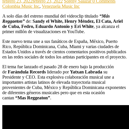
febrero 23, 2022
febrero 23, 2022
Soreny Salazar
0 Comments
Colombia Music Inc
,
Venezuela Music Inc
A solo días del estreno mundial del videoclip titulado
“Más
Reggaeton”
de:
Sandy el White, Henry Méndez, El Cata, Ariel
de Cuba, Fedro, Eduardo Antonio y Eri White
,
ya alcanza el
primer millón de visualizaciones en YouTube.
Este nuevo tema une a sus fanáticos de España, México, Puerto
Rico, República Dominicana, Cuba, Miami y varias ciudades de
Estados Unidos a través de cientos comentarios positivos publicados
en las redes sociales de todos los artistas participantes en el proyecto.
El tema fue lanzado el pasado 28 de enero bajo la producción
de
Farándula Records
liderado por
Yatxan Labrada
su
Presidente y CEO. Esta explosiva colaboración musical une a
importantes artistas latinos de elevada trayectoria musical
provenientes de Cuba, México y República Dominicana exponentes
de diferentes géneros musicales pero que en esta ocasión
cantan
“Mas Reggeaton”
.