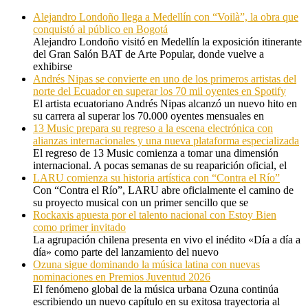
Alejandro Londoño llega a Medellín con “Voilà”, la obra que
conquistó al público en Bogotá
Alejandro Londoño visitó en Medellín la exposición itinerante
del Gran Salón BAT de Arte Popular, donde vuelve a
exhibirse
Andrés Nipas se convierte en uno de los primeros artistas del
norte del Ecuador en superar los 70 mil oyentes en Spotify
El artista ecuatoriano Andrés Nipas alcanzó un nuevo hito en
su carrera al superar los 70.000 oyentes mensuales en
13 Music prepara su regreso a la escena electrónica con
alianzas internacionales y una nueva plataforma especializada
El regreso de 13 Music comienza a tomar una dimensión
internacional. A pocas semanas de su reaparición oficial, el
LARU comienza su historia artística con “Contra el Río”
Con “Contra el Río”, LARU abre oficialmente el camino de
su proyecto musical con un primer sencillo que se
Rockaxis apuesta por el talento nacional con Estoy Bien
como primer invitado
La agrupación chilena presenta en vivo el inédito «Día a día a
día» como parte del lanzamiento del nuevo
Ozuna sigue dominando la música latina con nuevas
nominaciones en Premios Juventud 2026
El fenómeno global de la música urbana Ozuna continúa
escribiendo un nuevo capítulo en su exitosa trayectoria al