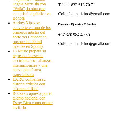
llega a Medellín con
Tel: +1 832 613 70 71
“Voilà”, la obra que
conquistó al público en
Colombiamusicinc@gmail.com
Bogotá
Andrés Nipas se
Dirección Ejecutiva Colombia
convierte en uno de los
primeros artistas del
+57 320 984 40 35
norte del Ecuador en
superar los 70 mil
Colombiamusicinc@gmail.com
oyentes en Spotify
13 Music prepara su
regreso a la escena
electrónica con alianzas
internacionales y una
nueva plataforma
especializada
LARU comienza su
historia artística con
“Contra el Río”
Rockaxis apuesta por el
talento nacional con
Estoy Bien como primer
invitado