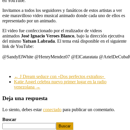
en YouTube.
Invitamos a todos los seguidores y fanáticos de estos artistas a ver
este maravilloso video musical animado donde cada uno de ellos es
representado por un animado.
El video fue confeccionado por el realizador de videos
animados
José Ignacio Veroes Blanco
, bajo la dirección ejecutiva
del mismo
Yatxan Labrada
. El tema está disponible en el siguiente
link de YouTube:
@SandyElWhite @HenryMendez07 @ElCataratata @ArielDeCubaRe
←
J Dream seduce con «Dos perfectos extraños»
Katie Angel celebra nuevo primer lugar en la radio
venezolana
→
Deja una respuesta
Lo siento, debes estar
conectado
para publicar un comentario.
Buscar
Buscar